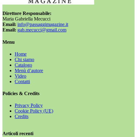
Direttore Responsabile:
Maria Gabriella Mecucci
Email:
info@passaggimagazine.it
Email:
gab.mecucci@gmail.com
Menu
Home
Chi siamo
Catalogo
Menù d’autore
Video
Contatti
Policies & Credits
Privacy Policy
Cookie Policy (UE)
Credits
Articoli recenti