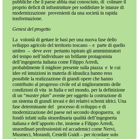
pubbliche che il paese abbia mai conosciuto, di
colmare il
proprio deficit di infrastrutture per soddisfare le istanze di
modernizzazione
provenienti da una società in rapida
trasformazione.
Genesi del progetto
La
volontà di gettare le basi per una nuova fase dello
sviluppo agricolo del territorio toscano – e
parte di quello
umbro
–
deve aver
pertanto ispirato gli amministratori
del tempo nell’individuare un brillante protagonista
dell’ingegneria italiana come Filippo Arredi,
probabilmente il migliore presente sulla piazza
e
le cui
idee ed intuizioni in materia di idraulica hanno reso
possibile la realizzazione di grandi opere che hanno
contribuito al progresso civile ed al miglioramento delle
condizioni di vita
in Italia e nel mondo, per la definizione
di un “
master plan
” avente per oggetto la costruzione di
un sistema di grandi invasi e dei relativi schemi idrici. Una
fase determinante del
processo di sviluppo e di
modernizzazione del paese nel secondo dopoguerra,
si
fondò infatti sulla straordinaria qualità dell’ingegneria
italiana e dell’apporto che, insieme a Filippo Arredi,
straordinari professionisti ed accademici come Nervi,
Musmeci, Morandi, Cestelli Guidi – per ricordare solo