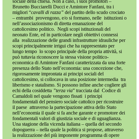
sociale della chiesa. Non a caso, i suoi promotori –
Brunetto
Bucciarelli Ducci e Amintore Fanfani,
tra i
migliori “
cavalli di razza”
del partito dello scudo crociato
– entrambi
provengono, e/o si formano, nelle
istituzioni o
nell’associazionismo di diretta emanazione del
cattolicesimo politico.
Negli scopi istituzionali del
neonato Ente, ed in particolare negli obiettivi connessi
alla
realizzazione delle grandi infrastrutture idrauliche per
scopi principalmente irrigui che ha rappresentato per
lungo tempo
lo scopo principale della propria attività, si
può tuttavia riconoscere la stessa visione politico-
economica di Amintore Fanfani caratterizzata da una forte
presenza dello Stato nell’economia: una concezione che,
rigorosamente improntata ai principi sociali del
cattolicesimo, si collocava in una posizione intermedia
tra
liberismo e statalismo. Si possono infine anche cogliere gli
echi della cosiddetta
”terza via
” tracciata dal
Codice di
Camaldoli nel quale vengono fissati
i principi
fondamentali del pensiero sociale cattolico per ricostruire
il paese
attraverso la partecipazione attiva dello Stato
nell’economia il quale si fa anche garante e promotore dei
fondamentali valori di giustizia sociale e di uguaglianza.
Una stagione della vicenda italiana – quella del secondo
dopoguerra – nella quale la politica si propose, attraverso
la realizzazione del più imponente programma di opere