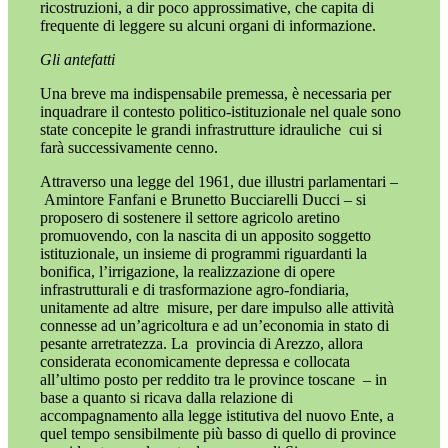
ricostruzioni, a dir poco approssimative,
che capita di
frequente di leggere su alcuni
organi di informazione.
Gli antefatti
Una breve ma indispensabile premessa, è necessaria per
inquadrare il contesto politico-istituzionale nel quale
sono
state concepite le grandi infrastrutture idrauliche
cui si
farà successivamente cenno.
Attraverso una legge del 1961,
due illustri parlamentari
–
Amintore Fanfani e Brunetto Bucciarelli Ducci – si
proposero
di sostenere il settore agricolo aretino
promuovendo, con la nascita di
un apposito soggetto
istituzionale,
un insieme di programmi riguardanti la
bonifica, l’irrigazione, la realizzazione di opere
infrastrutturali e di trasformazione agro-fondiaria,
unitamente ad altre
misure, per dare impulso alle attività
connesse ad un’agricoltura e ad un’economia
in stato di
pesante arretratezza. La
provincia di Arezzo, allora
considerata economicamente depressa e collocata
all’ultimo posto per reddito tra le province toscane
– in
base a
quanto si ricava dalla relazione di
accompagnamento alla legge istitutiva del nuovo Ente, a
quel tempo sensibilmente più basso di quello di province