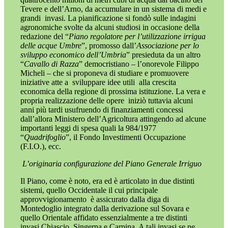
Tevere e dell’Arno,
da accumulare in un sistema di medi e
grandi
invasi. La pianificazione si fondò sulle indagini
agronomiche svolte da alcuni studiosi in occasione della
redazione del “
Piano regolatore per l’utilizzazione irrigua
delle acque Umbre
”, promosso dall’
Associazione per lo
sviluppo economico dell’Umbria
” presieduta da un altro
“
Cavallo di Razza
” democristiano – l’onorevole Filippo
Micheli –
che si proponeva di studiare e promuovere
iniziative atte a
sviluppare idee utili
alla crescita
economica della regione di prossima istituzione. La vera e
propria realizzazione delle opere
iniziò tuttavia alcuni
anni più tardi usufruendo di finanziamenti concessi
dall’allora Ministero dell’Agricoltura attingendo ad alcune
importanti leggi di spesa quali la 984/1977
“
Quadrifoglio
”,
il Fondo Investimenti Occupazione
(F.I.O.), ecc.
L’originaria configurazione del Piano Generale Irriguo
Il Piano, come è noto, era ed è articolato in due distinti
sistemi, quello Occidentale il cui principale
approvvigionamento
è assicurato dalla diga di
Montedoglio integrato dalla derivazione sul Sovara
e
quello Orientale affidato
essenzialmente a tre distinti
invasi Chiascio, Singerna e Carpina. A tali invasi se ne