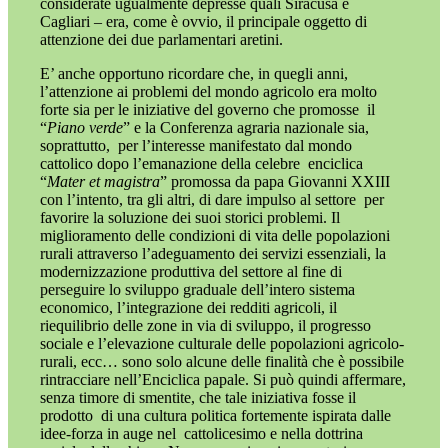
considerate ugualmente depresse quali Siracusa e
Cagliari
–
era, come è ovvio, il principale oggetto di
attenzione dei due parlamentari aretini.
E’ anche opportuno ricordare che, in quegli anni,
l’attenzione ai problemi del mondo agricolo era molto
forte sia per le iniziative del governo che promosse
il
“
Piano verde
” e la Conferenza agraria nazionale sia,
soprattutto,
per l’interesse manifestato dal mondo
cattolico dopo l’emanazione della celebre
enciclica
“
Mater et magistra
” promossa da papa Giovanni XXIII
con l’intento, tra gli altri,
di dare impulso al settore
per
favorire la soluzione dei suoi storici problemi. Il
miglioramento delle condizioni di vita delle popolazioni
rurali attraverso l’adeguamento dei servizi essenziali, la
modernizzazione produttiva del settore al fine di
perseguire lo sviluppo graduale dell’intero sistema
economico, l’integrazione dei redditi agricoli, il
riequilibrio delle zone in via di sviluppo, il progresso
sociale e l’elevazione culturale delle popolazioni agricolo-
rurali, ecc… sono solo alcune delle finalità che è possibile
rintracciare nell’Enciclica papale. Si può quindi affermare,
senza timore di smentite,
che tale iniziativa fosse il
prodotto
di una cultura politica fortemente ispirata dalle
idee-forza in auge nel
cattolicesimo e nella dottrina