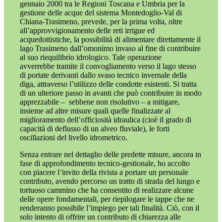
gennaio 2000 tra le Regioni Toscana e Umbria per la
gestione delle acque del sistema Montedoglio-Val di
Chiana-Trasimeno, prevede, per la prima volta,
oltre
all’approvvigionamento delle reti irrigue ed
acquedottistiche, la possibilità di alimentare direttamente il
lago Trasimeno dall’omonimo invaso al fine di contribuire
al suo riequilibrio idrologico. Tale operazione
avverrebbe
tramite il
convogliamento verso il lago stesso
di portate derivanti dallo svaso tecnico invernale della
diga, attraverso l’utilizzo delle condotte esistenti. Si tratta
di un ulteriore
passo in avanti che può contribuire in modo
apprezzabile –
sebbene non risolutivo – a mitigare,
insieme ad altre misure quali quelle finalizzate al
miglioramento dell’officiosità idraulica (cioè il grado di
capacità di deflusso di un alveo fluviale),
le forti
oscillazioni del livello idrometrico.
Senza entrare nel dettaglio delle predette misure, ancora in
fase di approfondimento tecnico-gestionale, ho accolto
con piacere l’invito della rivista a portare un personale
contributo, avendo percorso un tratto di strada del lungo e
tortuoso cammino che ha consentito
di
realizzare alcune
delle opere fondamentali, per riepilogare le tappe che ne
renderanno possibile l’impiego per tali finalità. Ciò, con il
solo intento di offrire un contributo di chiarezza alle