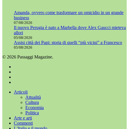
Amanda, ovvero come trasformare un omicidio in un grande
business
07/08/2026
Il nuovo Perugia è nato a Marbella dove Alex Gaucci mieteva
allori
05/08/2026
Assisi città dei Papi: storia di quelli “più vicini” a Francesco
05/08/2026
© 2026 Passaggi Magazine.
x-
twitter
facebook
youtube
instagram
Chiudi
Articoli
menu
Attualità
Cultura
Economia
Politica
Arte e arti
Commenti
L’Italia e il mondo