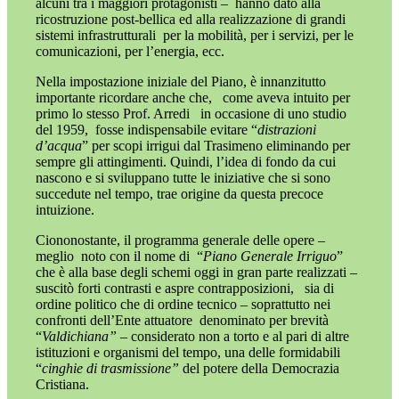
alcuni tra i maggiori protagonisti –
hanno dato alla
ricostruzione post-bellica ed alla realizzazione di grandi
sistemi infrastrutturali
per la mobilità, per i servizi, per le
comunicazioni, per l’energia, ecc.
Nella impostazione iniziale del Piano, è innanzitutto
importante ricordare anche che,
come aveva intuito per
primo lo stesso Prof. Arredi
in occasione di uno studio
del 1959,
fosse indispensabile evitare “
distrazioni
d’acqua
” per scopi irrigui dal Trasimeno eliminando per
sempre gli attingimenti. Quindi, l’idea di fondo da cui
nascono e si sviluppano tutte le iniziative che si sono
succedute nel tempo, trae origine da questa precoce
intuizione.
Ciononostante, il programma generale delle opere
–
meglio
noto con il nome di
“
Piano Generale Irriguo
”
che è alla base degli schemi oggi in gran parte realizzati –
suscitò forti contrasti e aspre contrapposizioni,
sia di
ordine politico che di ordine tecnico – soprattutto nei
confronti dell’Ente attuatore
denominato per brevità
“
Valdichiana”
– considerato non a torto e
al pari di altre
istituzioni e organismi del tempo, una delle formidabili
“
cinghie di trasmissione”
del potere della Democrazia
Cristiana.