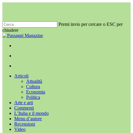
Salta
al
contenuto
principale
Premi invio per cercare o ESC per
chiudere
Chiudi
ricerca
x-
facebook
youtube
instagram
twitter
cerca
Menu
Menu
cerca
Menu
Articoli
Attualità
Cultura
Economia
Politica
Arte e arti
Commenti
L’Italia e il mondo
Menu d’autore
Recensioni
Video