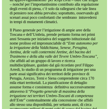
– nonché per l’importantissimo contributo alla regolazione
degli eventi di piena, c’è solo da rallegrarsi che tale linea
di pensiero non abbia prevalso; soprattutto, osservando gli
scenari assai poco confortanti che sembrano
intravedersi
in tempi di mutamenti climatici.
Il Piano generale per l’irrigazione di ampie aree della
Toscana e dell’Umbria, prende
pertanto forma nei primi
anni Sessanta per iniziativa del soggetto istituzionale
dal
nome prolisso ed
impronunciabile
di “
Ente autonomo per
la irrigazione della Valdichiana, Senese, Perugina,
Aretina, delle valli contermini Aretine, del bacino del
Trasimeno e della alta valle del Tevere Umbro-Toscana”,
che affidò ad un gruppo di lavoro e ricerca
multidisciplinare,
guidato dal già ricordato prof Filippo
Arredi, lo studio di un programma di irrigazione per una
parte assai significativa dei territori delle province di
Perugia, Arezzo, Terni e Siena comprendente circa 170
mila ettari territoriali. La pianificazione di dettaglio
assunse forma e consistenza
definitiva successivamente
attraverso il “
Progetto generale di massima della
irrigazione nei territori Umbro-Toscani di competenza
dell’Ente
” contestualmente alla concessione che affidò
allo stesso una disponibilità, per settanta anni, di circa
quattrocento milioni di metri cubi di acqua dal bacino del