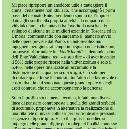
Mi piace riproporre un aneddoto utile a tratteggiare il
clima,
certamente non idilliaco,
che accompagnò i primi
passi del neonato Ente: prendendo spunto dall’impulso
dato agli esordi della propria attività
al comparto della
vitivinicoltura,
che tuttavia ha favorito la nascita e lo
sviluppo di alcune tra le migliori aziende in Toscana ed in
Umbria, commentando con sarcasmo il
mancato avvio
delle opere previste dal Piano, un autorevolissimo
ingegnere perugino,
al tempo impegnato nelle istituzioni,
propose di riformulare in “
Valdichianti
” la denominazione
dell’Ente Valdichiana
reo
– a suo dire – di aver investito
il 56% delle proprie risorse nella vitivinicoltura e solo il
6,46% nelle opere finalizzate all’accumulo e la
distribuzione di acqua per scopi irrigui. Ciò solo per
ricordare quale fosse il contesto, tutt’altro che favorevole e
costruttivo,
in cui sono nate queste grandi opere e
degli
aspri contrasti che ne accompagnarono la partenza.
Sotto il profilo strettamente
tecnico, infatti, una diversa
linea di pensiero contrapposta a quella dei grandi serbatoi
di accumulo, proponeva in alternativa la realizzazione di
una fitta rete di invasi collinari per far fronte alle pressanti
esigenze di tipo irriguo. Visto il larghissimo odierno
impiego delle grandi dighe per molteplici finalità connesse
all’approvvigionamento
per scopi civili – oltre che irrigui