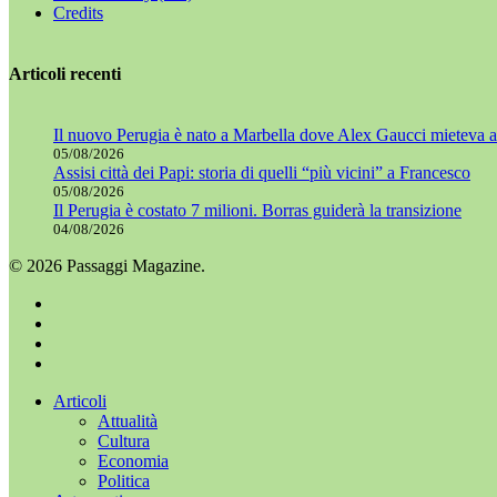
Credits
Articoli recenti
Il nuovo Perugia è nato a Marbella dove Alex Gaucci mieteva al
05/08/2026
Assisi città dei Papi: storia di quelli “più vicini” a Francesco
05/08/2026
Il Perugia è costato 7 milioni. Borras guiderà la transizione
04/08/2026
© 2026 Passaggi Magazine.
x-
twitter
facebook
youtube
instagram
Chiudi
Articoli
menu
Attualità
Cultura
Economia
Politica