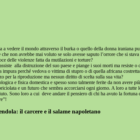
 a vedere il mondo attraverso il burka o quello della donna iraniana pun
ile che non avrebbe mai voluto se solo avesse saputo l’orrore che si stava
oce delle violenze fatta da mutilazioni e torture?
iste alla distruzione del suo paese e piange i suoi morti ma resiste o di
 impura perché vedova o vittima di stupro o di quella africana costretta
zo per la riproduzione ma nessun diritto di scelta sulla sua vita?
ogica e fisica domestica e spesso sono talmente ferite da non avere più
 sbriciolata e un futuro che sembra accorciarsi ogni giorno. A loro a tut
sciuto. Sono loro a cui deve andare il pensiero di chi ha avuto la fortu
re”!
dola: il carcere e il salame napoletano