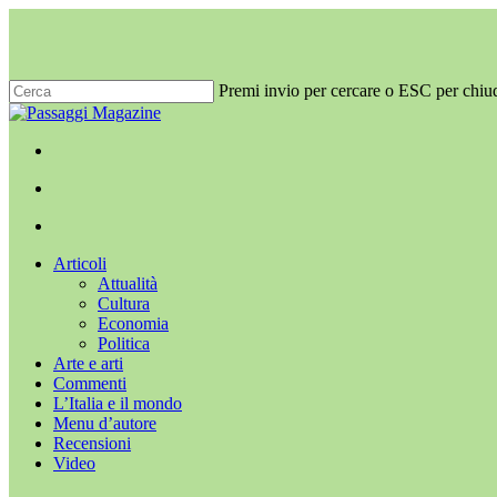
Salta
al
contenuto
principale
Premi invio per cercare o ESC per chiu
Chiudi
ricerca
x-
facebook
youtube
instagram
twitter
cerca
Menu
Menu
cerca
Menu
Articoli
Attualità
Cultura
Economia
Politica
Arte e arti
Commenti
L’Italia e il mondo
Menu d’autore
Recensioni
Video