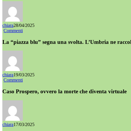
chiara
28/04/2025
Commenti
La “piazza blu” segna una svolta. L’Umbria ne raccol
chiara
19/03/2025
Commenti
Caso Prospero, ovvero la morte che diventa virtuale
chiara
17/03/2025