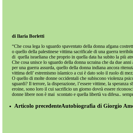
di Ilaria Borletti
“Che cosa lega lo sguardo spaventato della donna afgana costretta
o quello della palestinese vittima sacrificale di una guerra terrib
di quella israeliana che proprio in quella data ha subito la più atr
Che cosa unisce lo sguardo della donna ucraina che da due anni ass
per una guerra assurda, quello della donna indiana ancora ritenuta
vittima dell’ estremismo islamico a cui è dato solo il ruolo di mez
O quello di molte donne occidentali che subiscono violenza psicol
sguardi? Il terrore, la disperazione, l’essere vittime, la speranza
eroine, sono loro il cui sacrificio un giorno dovrà essere ricono
donne libere non è mai scontato e quella libertà va difesa.. semp
Articolo precedente
Autobiografia di Giorgio Amen