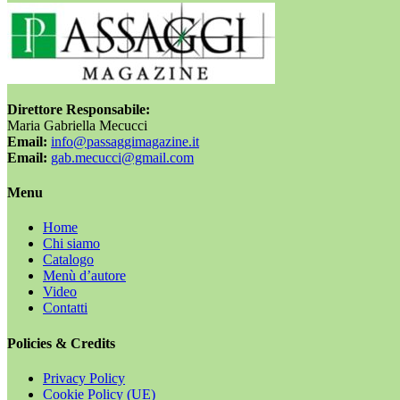
Direttore Responsabile:
Maria Gabriella Mecucci
Email:
info@passaggimagazine.it
Email:
gab.mecucci@gmail.com
Menu
Home
Chi siamo
Catalogo
Menù d’autore
Video
Contatti
Policies & Credits
Privacy Policy
Cookie Policy (UE)