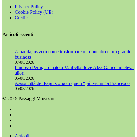
Privacy Policy
Cookie Policy (UE)
Credits
Articoli recenti
Amanda, ovvero come trasformare un omicidio in un grande
business
07/08/2026
Il nuovo Perugia è nato a Marbella dove Alex Gaucci mieteva
allori
05/08/2026
Assisi città dei Papi: storia di quelli “più vicini” a Francesco
05/08/2026
© 2026 Passaggi Magazine.
x-
twitter
facebook
youtube
instagram
Chiudi
Articoli