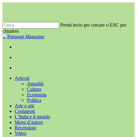
Salta
al
contenuto
principale
Premi invio per cercare o ESC per
chiudere
Chiudi
ricerca
x-
facebook
youtube
instagram
twitter
cerca
Menu
Menu
cerca
Menu
Articoli
Attualità
Cultura
Economia
Politica
Arte e arti
Commenti
L’Italia e il mondo
Menu d’autore
Recensioni
Video