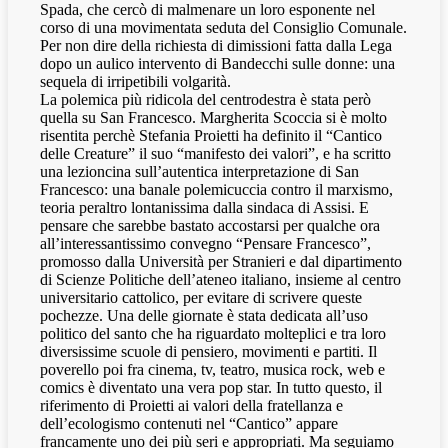
Spada, che cercò di malmenare un loro esponente nel
corso di una movimentata seduta del Consiglio Comunale.
Per non dire della richiesta di dimissioni fatta dalla Lega
dopo un aulico intervento di Bandecchi sulle donne: una
sequela di irripetibili volgarità.
La polemica più ridicola del centrodestra è stata però
quella su San Francesco. Margherita Scoccia si è molto
risentita perchè Stefania Proietti ha definito il “Cantico
delle Creature” il suo “manifesto dei valori”, e ha scritto
una lezioncina sull’autentica interpretazione di San
Francesco: una banale polemicuccia contro il marxismo,
teoria peraltro lontanissima dalla sindaca di Assisi. E
pensare che sarebbe bastato accostarsi per qualche ora
all’interessantissimo convegno “Pensare Francesco”,
promosso dalla Università per Stranieri e dal dipartimento
di Scienze Politiche dell’ateneo italiano, insieme al centro
universitario cattolico, per evitare di scrivere queste
pochezze. Una delle giornate è stata dedicata all’uso
politico del santo che ha riguardato molteplici e tra loro
diversissime scuole di pensiero, movimenti e partiti. Il
poverello poi fra cinema, tv, teatro, musica rock, web e
comics è diventato una vera pop star. In tutto questo, il
riferimento di Proietti ai valori della fratellanza e
dell’ecologismo contenuti nel “Cantico” appare
francamente uno dei più seri e appropriati. Ma seguiamo