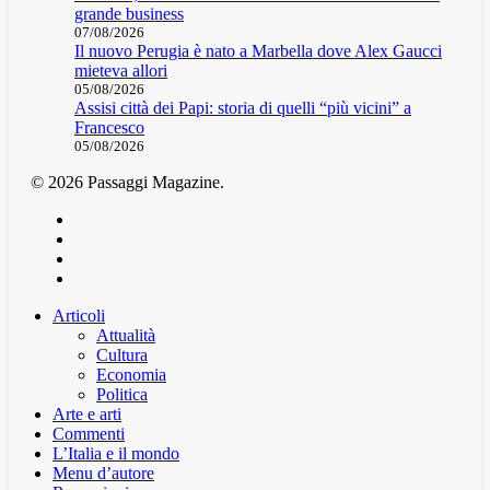
grande business
07/08/2026
Il nuovo Perugia è nato a Marbella dove Alex Gaucci
mieteva allori
05/08/2026
Assisi città dei Papi: storia di quelli “più vicini” a
Francesco
05/08/2026
© 2026 Passaggi Magazine.
x-
twitter
facebook
youtube
instagram
Articoli
Attualità
Cultura
Economia
Politica
Arte e arti
Commenti
L’Italia e il mondo
Menu d’autore