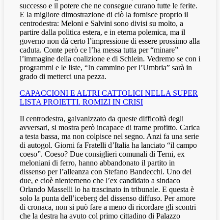
successo e il potere che ne consegue curano tutte le ferite.
E la migliore dimostrazione di ciò la fornisce proprio il
centrodestra: Meloni e Salvini sono divisi su molto, a
partire dalla politica estera, e in eterna polemica, ma il
governo non dà certo l’impressione di essere prossimo alla
caduta. Conte però ce l’ha messa tutta per “minare”
l’immagine della coalizione e di Schlein. Vedremo se con i
programmi e le liste, “In cammino per l’Umbria” sarà in
grado di metterci una pezza.
CAPACCIONI E ALTRI CATTOLICI NELLA SUPER
LISTA PROIETTI. ROMIZI IN CRISI
Il centrodestra, galvanizzato da queste difficoltà degli
avversari, si mostra però incapace di trarne profitto. Carica
a testa bassa, ma non colpisce nel segno. Anzi fa una serie
di autogol. Giorni fa Fratelli d’Italia ha lanciato “il campo
coeso”. Coeso? Due consiglieri comunali di Terni, ex
meloniani di ferro, hanno abbandonato il partito in
dissenso per l’alleanza con Stefano Bandecchi. Uno dei
due, e cioè nientemeno che l’ex candidato a sindaco
Orlando Masselli lo ha trascinato in tribunale. E questa è
solo la punta dell’iceberg del dissenso diffuso. Per amore
di cronaca, non si può fare a meno di ricordare gli scontri
che la destra ha avuto col primo cittadino di Palazzo