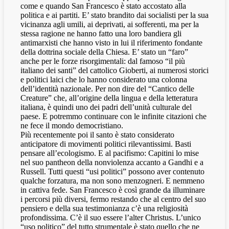
come e quando San Francesco è stato accostato alla
politica e ai partiti. E’ stato brandito dai socialisti per la sua
vicinanza agli umili, ai deprivati, ai sofferenti, ma per la
stessa ragione ne hanno fatto una loro bandiera gli
antimarxisti che hanno visto in lui il riferimento fondante
della dottrina sociale della Chiesa. E’ stato un “faro”
anche per le forze risorgimentali: dal famoso “il più
italiano dei santi” del cattolico Gioberti, ai numerosi storici
e politici laici che lo hanno considerato una colonna
dell’identità nazionale. Per non dire del “Cantico delle
Creature” che, all’origine della lingua e della letteratura
italiana, è quindi uno dei padri dell’unità culturale del
paese. E potremmo continuare con le infinite citazioni che
ne fece il mondo democristiano.
Più recentemente poi il santo è stato considerato
anticipatore di movimenti politici rilevantissimi. Basti
pensare all’ecologismo. E al pacifismo: Capitini lo mise
nel suo pantheon della nonviolenza accanto a Gandhi e a
Russell. Tutti questi “usi politici” possono aver contenuto
qualche forzatura, ma non sono menzogneri. E nemmeno
in cattiva fede. San Francesco è così grande da illuminare
i percorsi più diversi, fermo restando che al centro del suo
pensiero e della sua testimonianza c’è una religiosità
profondissima. C’è il suo essere l’alter Christus. L’unico
“uso politico” del tutto strumentale è stato quello che ne