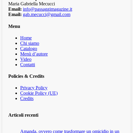
Maria Gabriella Mecucci
Email:
info@passaggimagazine.it
Email:
gab.mecucci@gmail.com
Menu
Home
Chi siamo
Catalogo
Menù d’autore
Video
Contatti
Policies & Credits
Privacy Policy
Cookie Policy (UE)
Credits
Articoli recenti
Amanda, ovvero come trasformare un omicidio in un