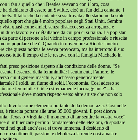
on i fan a quello che i Beatles avevano con i loro, cosa
a dichiarato di essere un Swiftie, cioè un fan della cantante. I
fs. Il fatto che la cantante si sia trovata allo stadio nella suite
i quello sport che già è molto popolare negli Stati Uniti. Sembra
no visti quasi come amici, senza distacco, senza arroganza e
un duro lavoro e di défaillance da cui poi ci si rialza. La pop star
a da parte di persone a lei vicine in campo professionale è riuscita
fenomeno popolare che è. Quando in novembre a Rio de Janeiro
e che questa notizia le aveva provocato, ma ha interrotto il suo
scorso tutto il tempo che le restava con la famiglia Machado in
nfatti preso posizione rispetto alla condizione delle donne. “Se
enta l’essenza della femminilità: i sentimenti, l’amore, le
le verso cui il genere maschile, anch’esso genericamente
riarcale? I soldi, un fiume di soldi, l’economia. Così adesso se
 più arte femminile. Ciò è estremamente incoraggiante” – ha
ofessionale dove mostra rispetto verso altre artiste che non solo
ritto di voto come elemento portante della democrazia. Cosi nelle
, è riuscita portare alle urne 35.000 giovani. Il post diceva
nia, Texas o Virginia è il momento di far sentire la vostra voce”.
ce di influenzare perfino l’andamento delle elezioni, di spostare
eventi nei quali anch’essa si trova immersa, il desiderio di
ano con sentimenti, passioni e debolezza la rende cosi amata e
 politica.