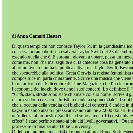
di Anna Camaiti Hostert
Di questi tempi chi non conosce Taylor Swift, la grandissima icon
conservatori antiabortisti ci salverà Taylor Swift del 23 dicembre
essendo quella che è. E sprona i giovani a votare, passa un messag
come me, non l’ha mai seguita e ci fa chiedere cosa ha generato tut
al primo livello non ha la politica attiva, ma Taylor Swift, Beyo
che spetterebbe alla politica. Greta Gerwig la regista femminista 
compositrice mi parla chiaramente. Scrive una musica che viene d
In un articolo del 6 dicembre di Time Magazine, che l‘ha incoronata
l’economia dei luoghi dove tiene i suoi concerti. Lo definisce il “T
“Città, stadi, strade sono state chiamate col suo nome- scrive il 
ristoro vedono crescere i turisti in maniera esponenziale”. I suoi
che si occupa della vendita dei biglietti dei concerti, è andata in t
bagarini hanno alzato i prezzi arrivando anche 22.000 dollari. E m
un’udienza al proposito. Su di lei ci sono almeno 10 corsi universi
effect” è stato perfino notato ai più alti livelli governativi. “
professore di finanza alla Duke University.
Di lei parlano bene musicisti di grande calibro. Bruce Springsteen