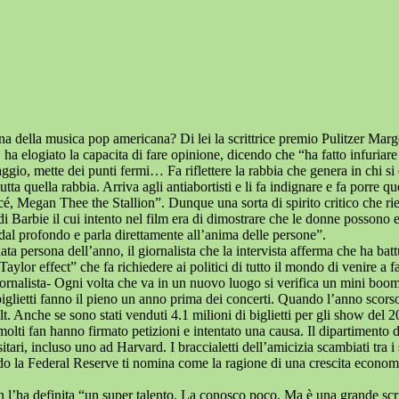
a della musica pop americana? Di lei la scrittrice premio Pulitzer Margo
, ha elogiato la capacita di fare opinione, dicendo che “ha fatto infuriar
gio, mette dei punti fermi… Fa riflettere la rabbia che genera in chi si 
ta quella rabbia. Arriva agli antiabortisti e li fa indignare e fa porre q
ncé, Megan Thee the Stallion”. Dunque una sorta di spirito critico che ri
di Barbie il cui intento nel film era di dimostrare che le donne possono 
al profondo e parla direttamente all’anima delle persone”.
 persona dell’anno, il giornalista che la intervista afferma che ha battut
aylor effect” che fa richiedere ai politici di tutto il mondo di venire a fa
giornalista- Ogni volta che va in un nuovo luogo si verifica un mini boom
 biglietti fanno il pieno un anno prima dei concerti. Quando l’anno scors
ilt. Anche se sono stati venduti 4.1 milioni di biglietti per gli show del 2
olti fan hanno firmato petizioni e intentato una causa. Il dipartimento d
tari, incluso uno ad Harvard. I braccialetti dell’amicizia scambiati tra i 
Quando la Federal Reserve ti nomina come la ragione di una crescita econ
 l’ha definita “un super talento. La conosco poco. Ma è una grande scritt