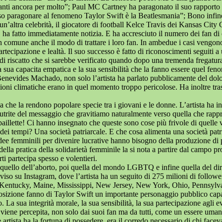
anti ancora per molto”; Paul MC Cartney ha paragonato il suo rapporto c
so paragonare al fenomeno Taylor Swift è la Beatlesmania”; Bono infine h
ltra celebrità, il giocatore di football Kelce Travis dei Kansas City Chie
ta, ha fatto immediatamente notizia. E ha accresciuto il numero dei fan d
o in comune anche il modo di trattare i loro fan. In ambedue i casi vengo
rtecipazione e lealtà. Il suo successo è fatto di riconoscimenti seguiti a 
a di riscatto che si sarebbe verificato quando dopo una tremenda fregatur
 la sua capacita empatica e la sua sensibilità che la fanno essere quel 
enevides Machado, non solo l’artista ha parlato pubblicamente del dolor
ioni climatiche erano in quel momento troppo pericolose. Ha inoltre tra
a che la rendono popolare specie tra i giovani e le donne. L’artista ha i
utrite del messaggio che gravitiamo naturalmente verso quella che rappres
le paillette! Ci hanno insegnato che queste sono cose più frivole di quel
ba dei tempi? Una società patriarcale. E che cosa alimenta una società pat
idee femminili per divenire lucrative hanno bisogno della produzione di
della pratica della solidarietà femminile la si nota a partire dal campo pr
i partecipa spesso e volentieri.
a quello dell’aborto, poi quella del mondo LGBTQ e infine quella del di
o su Instagram, dove l’artista ha un seguito di 275 milioni di followers
ado, Kentucky, Maine, Mississippi, New Jersey, New York, Ohio, Pennsylva
i posizione fanno di Taylor Swift un importante personaggio pubblico capa
o. La sua integrità morale, la sua sensibilità, la sua partecipazione agli 
che viene percepita, non solo dai suoi fan ma da tutti, come un essere um
artista ha la fortuna di possedere, era il corredo necessario di chi faceva