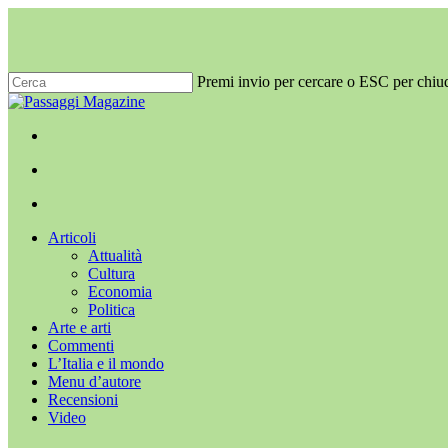
Salta
al
contenuto
principale
Premi invio per cercare o ESC per chiu
Chiudi
ricerca
x-
facebook
youtube
instagram
twitter
cerca
Menu
Menu
cerca
Menu
Articoli
Attualità
Cultura
Economia
Politica
Arte e arti
Commenti
L’Italia e il mondo
Menu d’autore
Recensioni
Video