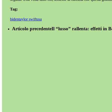
Tag:
biden
taylor swift
usa
Articolo precedente
Il “lusso” rallenta: effetti in