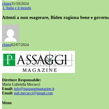
chiara
31/10/2024
L’Italia e il mondo
Attenti a non esagerare, Biden ragiona bene e govern
chiara
02/07/2024
Direttore Responsabile:
Maria Gabriella Mecucci
Email:
info@passaggimagazine.it
Email:
gab.mecucci@gmail.com
Menu