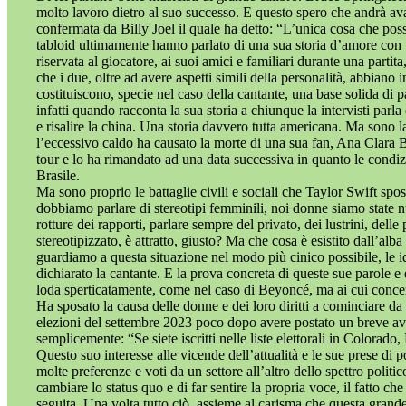
molto lavoro dietro al suo successo. E questo spero che andrà av
confermata da Billy Joel il quale ha detto: “L’unica cosa che pos
tabloid ultimamente hanno parlato di una sua storia d’amore con un’a
riservata al giocatore, ai suoi amici e familiari durante una parti
che i due, oltre ad avere aspetti simili della personalità, abbian
costituiscono, specie nel caso della cantante, una base solida di pa
infatti quando racconta la sua storia a chiunque la intervisti parl
e risalire la china. Una storia davvero tutta americana. Ma sono
l’eccessivo caldo ha causato la morte di una sua fan, Ana Clara B
tour e lo ha rimandato ad una data successiva in quanto le condiz
Brasile.
Ma sono proprio le battaglie civili e sociali che Taylor Swift spos
dobbiamo parlare di stereotipi femminili, noi donne siamo state n
rotture dei rapporti, parlare sempre del privato, dei lustrini, del
stereotipizzato, è attratto, giusto? Ma che cosa è esistito dall’al
guardiamo a questa situazione nel modo più cinico possibile, le 
dichiarato la cantante. E la prova concreta di queste sue parole e 
loda sperticatamente, come nel caso di Beyoncé, ma ai cui concert
Ha sposato la causa delle donne e dei loro diritti a cominciare d
elezioni del settembre 2023 poco dopo avere postato un breve avvis
semplicemente: “Se siete iscritti nelle liste elettorali in Color
Questo suo interesse alle vicende dell’attualità e le sue prese d
molte preferenze e voti da un settore all’altro dello spettro politic
cambiare lo status quo e di far sentire la propria voce, il fatto 
seguita. Una volta tutto ciò, assieme al carisma che questa grande 