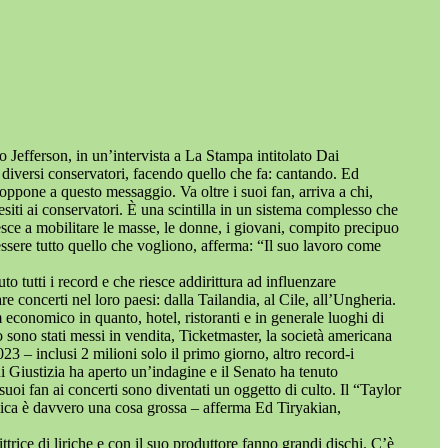
 Jefferson, in un’intervista a La Stampa intitolato Dai
e diversi conservatori, facendo quello che fa: cantando. Ed
oppone a questo messaggio. Va oltre i suoi fan, arriva a chi,
uesiti ai conservatori. È una scintilla in un sistema complesso che
esce a mobilitare le masse, le donne, i giovani, compito precipuo
essere tutto quello che vogliono, afferma: “Il suo lavoro come
o tutti i record e che riesce addirittura ad influenzare
re concerti nel loro paesi: dalla Tailandia, al Cile, all’Ungheria.
 economico in quanto, hotel, ristoranti e in generale luoghi di
o sono stati messi in vendita, Ticketmaster, la società americana
023 – inclusi 2 milioni solo il primo giorno, altro record-i
i Giustizia ha aperto un’indagine e il Senato ha tenuto
suoi fan ai concerti sono diventati un oggetto di culto. Il “Taylor
omica è davvero una cosa grossa – afferma Ed Tiryakian,
rice di liriche e con il suo produttore fanno grandi dischi. C’è