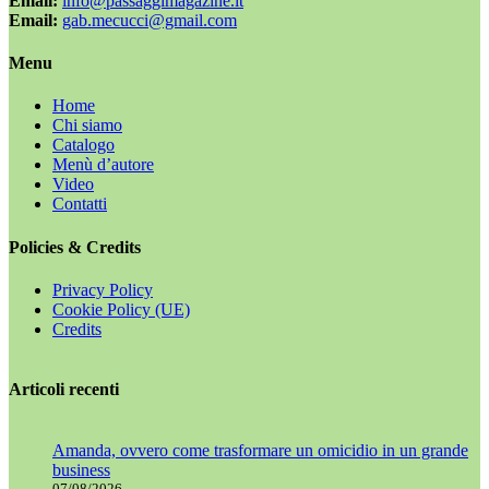
Email:
info@passaggimagazine.it
Email:
gab.mecucci@gmail.com
Menu
Home
Chi siamo
Catalogo
Menù d’autore
Video
Contatti
Policies & Credits
Privacy Policy
Cookie Policy (UE)
Credits
Articoli recenti
Amanda, ovvero come trasformare un omicidio in un grande
business
07/08/2026