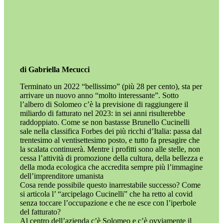
di Gabriella Mecucci
Terminato un 2022 “bellissimo” (più 28 per cento), sta per
arrivare un nuovo anno “molto interessante”. Sotto
l’albero di Solomeo c’è la previsione di raggiungere il
miliardo di fatturato nel 2023: in sei anni risulterebbe
raddoppiato. Come se non bastasse Brunello Cucinelli
sale nella classifica Forbes dei più ricchi d’Italia: passa dal
trentesimo al ventisettesimo posto, e tutto fa presagire che
la scalata continuerà. Mentre i profitti sono alle stelle, non
cessa l’attività di promozione della cultura, della bellezza e
della moda ecologica che accredita sempre più l’immagine
dell’imprenditore umanista
Cosa rende possibile questo inarrestabile successo? Come
si articola l’ “arcipelago Cucinelli” che ha retto al covid
senza toccare l’occupazione e che ne esce con l’iperbole
del fatturato?
Al centro dell’azienda c’è Solomeo e c’è ovviamente il