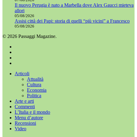
Il nuovo Perugia è nato a Marbella dove Alex Gaucci mieteva
allori
05/08/2026
Assisi città dei Papi: storia di quelli “più vicini” a Francesco
05/08/2026
© 2026 Passaggi Magazine.
x-
twitter
facebook
youtube
instagram
Chiudi
Articoli
menu
Attualità
Cultura
Economia
Politica
Arte e arti
Commenti
L’Italia e il mondo
Menu d’autore
Recensioni
Video