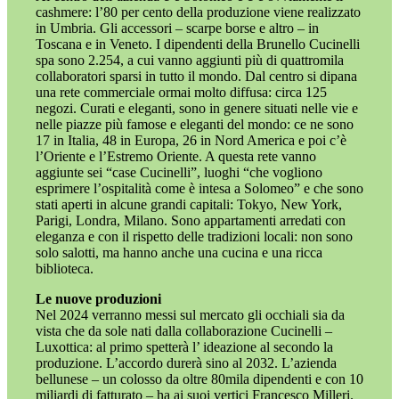
cashmere: l’80 per cento della produzione viene realizzato
in Umbria. Gli accessori – scarpe borse e altro – in
Toscana e in Veneto. I dipendenti della Brunello Cucinelli
spa sono 2.254, a cui vanno aggiunti più di quattromila
collaboratori sparsi in tutto il mondo. Dal centro si dipana
una rete commerciale ormai molto diffusa: circa 125
negozi. Curati e eleganti, sono in genere situati nelle vie e
nelle piazze più famose e eleganti del mondo: ce ne sono
17 in Italia, 48 in Europa, 26 in Nord America e poi c’è
l’Oriente e l’Estremo Oriente. A questa rete vanno
aggiunte sei “case Cucinelli”, luoghi “che vogliono
esprimere l’ospitalità come è intesa a Solomeo” e che sono
stati aperti in alcune grandi capitali: Tokyo, New York,
Parigi, Londra, Milano. Sono appartamenti arredati con
eleganza e con il rispetto delle tradizioni locali: non sono
solo salotti, ma hanno anche una cucina e una ricca
biblioteca.
Le nuove produzioni
Nel 2024 verranno messi sul mercato gli occhiali sia da
vista che da sole nati dalla collaborazione Cucinelli –
Luxottica: al primo spetterà l’ ideazione al secondo la
produzione. L’accordo durerà sino al 2032. L’azienda
bellunese – un colosso da oltre 80mila dipendenti e con 10
miliardi di fatturato – ha ai suoi vertici Francesco Milleri.