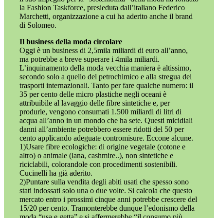
la Fashion Taskforce, presieduta dall’italiano Federico
Marchetti, organizzazione a cui ha aderito anche il brand
di Solomeo.
Il business della moda circolare
Oggi è un business di 2,5mila miliardi di euro all’anno,
ma potrebbe a breve superare i 4mila miliardi.
L’inquinamento della moda vecchia maniera è altissimo,
secondo solo a quello del petrochimico e alla stregua dei
trasporti internazionali. Tanto per fare qualche numero: il
35 per cento delle micro plastiche negli oceani è
attribuibile al lavaggio delle fibre sintetiche e, per
produrle, vengono consumati 1.500 miliardi di litri di
acqua all’anno in un mondo che ha sete. Questi micidiali
danni all’ambiente potrebbero essere ridotti del 50 per
cento applicando adeguate contromisure. Eccone alcune.
1)Usare fibre ecologiche: di origine vegetale (cotone e
altro) o animale (lana, cashmire..), non sintetiche e
riciclabili, colorandole con procedimenti sostenibili.
Cucinelli ha già aderito.
2)Puntare sulla vendita degli abiti usati che spesso sono
stati indossati solo una o due volte. Si calcola che questo
mercato entro i prossimi cinque anni potrebbe crescere del
15/20 per cento. Tramonterebbe dunque l’edonismo della
moda “usa e getta” e si affermerebbe “il consumo più