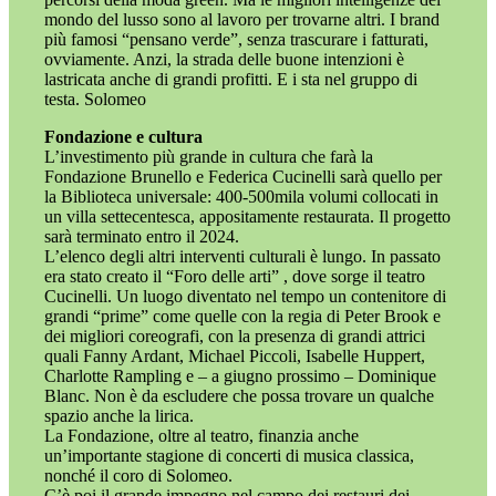
mondo del lusso sono al lavoro per trovarne altri. I brand
più famosi “pensano verde”, senza trascurare i fatturati,
ovviamente. Anzi, la strada delle buone intenzioni è
lastricata anche di grandi profitti. E i sta nel gruppo di
testa. Solomeo
Fondazione e cultura
L’investimento più grande in cultura che farà la
Fondazione Brunello e Federica Cucinelli sarà quello per
la Biblioteca universale: 400-500mila volumi collocati in
un villa settecentesca, appositamente restaurata. Il progetto
sarà terminato entro il 2024.
L’elenco degli altri interventi culturali è lungo. In passato
era stato creato il “Foro delle arti” , dove sorge il teatro
Cucinelli. Un luogo diventato nel tempo un contenitore di
grandi “prime” come quelle con la regia di Peter Brook e
dei migliori coreografi, con la presenza di grandi attrici
quali Fanny Ardant, Michael Piccoli, Isabelle Huppert,
Charlotte Rampling e – a giugno prossimo – Dominique
Blanc. Non è da escludere che possa trovare un qualche
spazio anche la lirica.
La Fondazione, oltre al teatro, finanzia anche
un’importante stagione di concerti di musica classica,
nonché il coro di Solomeo.
C’è poi il grande impegno nel campo dei restauri dei