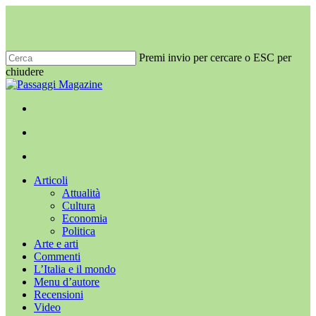
Salta
al
contenuto
principale
Premi invio per cercare o ESC per
chiudere
Chiudi
ricerca
x-
facebook
youtube
instagram
twitter
cerca
Menu
Menu
cerca
Menu
Articoli
Attualità
Cultura
Economia
Politica
Arte e arti
Commenti
L’Italia e il mondo
Menu d’autore
Recensioni
Video