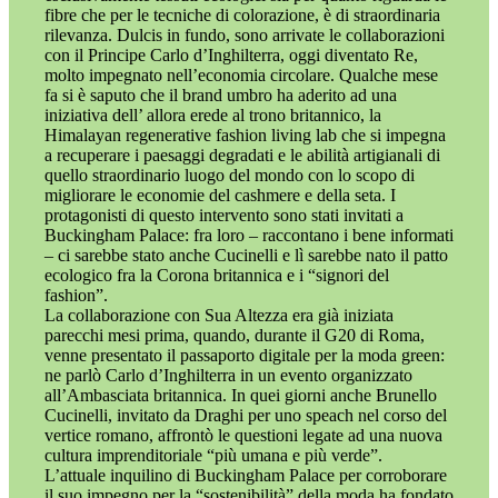
fibre che per le tecniche di colorazione, è di straordinaria
rilevanza. Dulcis in fundo, sono arrivate le collaborazioni
con il Principe Carlo d’Inghilterra, oggi diventato Re,
molto impegnato nell’economia circolare. Qualche mese
fa si è saputo che il brand umbro ha aderito ad una
iniziativa dell’ allora erede al trono britannico, la
Himalayan regenerative fashion living lab che si impegna
a recuperare i paesaggi degradati e le abilità artigianali di
quello straordinario luogo del mondo con lo scopo di
migliorare le economie del cashmere e della seta. I
protagonisti di questo intervento sono stati invitati a
Buckingham Palace: fra loro – raccontano i bene informati
– ci sarebbe stato anche Cucinelli e lì sarebbe nato il patto
ecologico fra la Corona britannica e i “signori del
fashion”.
La collaborazione con Sua Altezza era già iniziata
parecchi mesi prima, quando, durante il G20 di Roma,
venne presentato il passaporto digitale per la moda green:
ne parlò Carlo d’Inghilterra in un evento organizzato
all’Ambasciata britannica. In quei giorni anche Brunello
Cucinelli, invitato da Draghi per uno speach nel corso del
vertice romano, affrontò le questioni legate ad una nuova
cultura imprenditoriale “più umana e più verde”.
L’attuale inquilino di Buckingham Palace per corroborare
il suo impegno per la “sostenibilità” della moda ha fondato