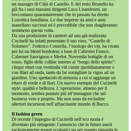
un manager di Città di Castello. E del resto Brunello ha
già fra i suoi massimi dirigenti Luca Lisandromi, un
bocconiano quarantatreenne che in passato ha diretto
Luxottica brasiliana. Le due imprese da anni e anni
inanellano successi ed è prevedibile che non sbaglieranno
nemmeno questa volta.
Da una produzione in cantiere ad una già realizzata:
Cucinelli ha infatti presentato il suo vino, “Castello di
Solomeo”. Federico Cotarella, l’enologo dei vip, ha creato
per lui un blend bordolese a base di Cabernet France,
Cabernet Sauvignon e Merlot. Novemila bottiglie di un
rosso, figlio delle colline intorno al “borgo dello spirito”:
cinque ettari con ventimila viti curate quotidianamente e
con filari ad onda, tanto da far somigliare la vigna ad un
giardino. Uno spettacolo di armonia a cui si aggiunge un
ettaro di verde e di fiori. Un nuovo esempio del Cucinelli
style: qualità e bellezza. L’operazione, almeno per il
momento, sembra puntare più all’immagine che sul
business vero e proprio. Ma non sono da escludere
ulteriori incursioni nell’affascinante mondo di Bacco.
Il fashion green
Di recente l’impegno di Cucinelli nell’eco moda è
diventato più stringente: l’annuncio che in futuro userà
esclusivamente tessuti ecologici sia per quanto riguarda le