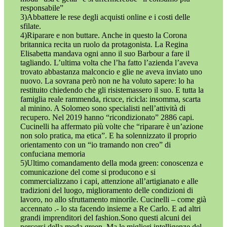
responsabile”
3)Abbattere le rese degli acquisti online e i costi delle
sfilate.
4)Riparare e non buttare. Anche in questo la Corona
britannica recita un ruolo da protagonista. La Regina
Elisabetta mandava ogni anno il suo Barbour a fare il
tagliando. L’ultima volta che l’ha fatto l’azienda l’aveva
trovato abbastanza malconcio e glie ne aveva inviato uno
nuovo. La sovrana però non ne ha voluto sapere: lo ha
restituito chiedendo che gli risistemassero il suo. E tutta la
famiglia reale rammenda, ricuce, ricicla: insomma, scarta
al minino. A Solomeo sono specialisti nell’attività di
recupero. Nel 2019 hanno “ricondizionato” 2886 capi.
Cucinelli ha affermato più volte che “riparare è un’azione
non solo pratica, ma etica”. E ha solennizzato il proprio
orientamento con un “io tramando non creo” di
confuciana memoria
5)Ultimo comandamento della moda green: conoscenza e
comunicazione del come si producono e si
commercializzano i capi, attenzione all’artigianato e alle
tradizioni del luogo, miglioramento delle condizioni di
lavoro, no allo sfruttamento minorile. Cucinelli – come già
accennato .- lo sta facendo insieme a Re Carlo. E ad altri
grandi imprenditori del fashion.Sono questi alcuni dei
percorsi della moda green. Ma le migliori intelligenze del