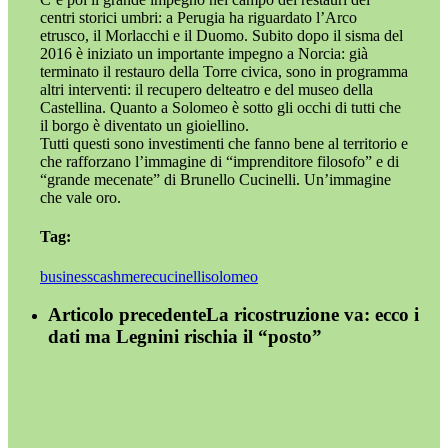
centri storici umbri: a Perugia ha riguardato l’Arco
etrusco, il Morlacchi e il Duomo. Subito dopo il sisma del
2016 è iniziato un importante impegno a Norcia: già
terminato il restauro della Torre civica, sono in programma
altri interventi: il recupero delteatro e del museo della
Castellina. Quanto a Solomeo è sotto gli occhi di tutti che
il borgo è diventato un gioiellino.
Tutti questi sono investimenti che fanno bene al territorio e
che rafforzano l’immagine di “imprenditore filosofo” e di
“grande mecenate” di Brunello Cucinelli. Un’immagine
che vale oro.
Tag:
business
cashmere
cucinelli
solomeo
Articolo precedente
La ricostruzione va: ecco i
dati ma Legnini rischia il “posto”