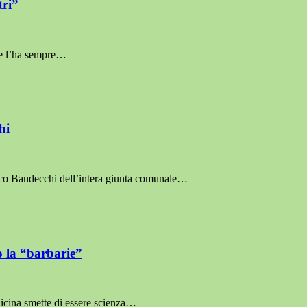
tri”
 ce l’ha sempre…
hi
daco Bandecchi dell’intera giunta comunale…
o la “barbarie”
cina smette di essere scienza…