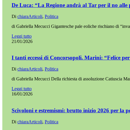
De Luca: “La Regione andrà al Tar per il no alle 
Di
chiara
Articoli
,
Politica
di Gabriella Mecucci Gigantesche pale eoliche rischiano di “inv
Leggi tutto
21/01/2026
I tanti eccessi di Concorsopoli. Marini: “Felice p
Di
chiara
Articoli
,
Politica
di Gabriella Mecucci Della richiesta di assoluzione Catiuscia Ma
Leggi tutto
16/01/2026
Scivoloni e estremismi: brutto inizio 2026 per la 
Di
chiara
Articoli
,
Politica