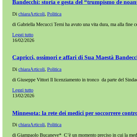
Bandecchi: storia e gesta del “trumpismo de noan
Di
chiara
Articoli
,
Politica
di Gabriella Mecucci Terni ha avuto una vita dura, ma alla fine
Leggi tutto
16/02/2026
Capricci, ossimori e affari di Sua Maestà Bandecc
Di
chiara
Articoli
,
Politica
di Giuseppe Vittori Il licenziamento in tronco da parte del Sin
Leggi tutto
13/02/2026
Minnesota: la rete dei medici per soccorrere contr
Di
chiara
Articoli
,
Politica
di Giampaolo Bucaneve* C’è un momento preciso in cui la medi