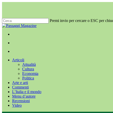
Salta
al
contenuto
principale
Premi invio per cercare o ESC per chiu
Chiudi
ricerca
x-
facebook
youtube
instagram
twitter
cerca
Menu
Menu
cerca
Menu
Articoli
Attualità
Cultura
Economia
Politica
Arte e arti
Commenti
L’Italia e il mondo
Menu d’autore
Recensioni
Video