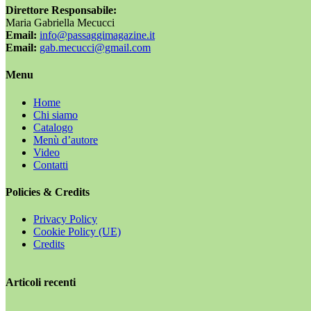
Direttore Responsabile:
Maria Gabriella Mecucci
Email:
info@passaggimagazine.it
Email:
gab.mecucci@gmail.com
Menu
Home
Chi siamo
Catalogo
Menù d’autore
Video
Contatti
Policies & Credits
Privacy Policy
Cookie Policy (UE)
Credits
Articoli recenti