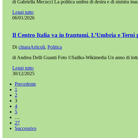
di Gabriella Mecucci La politica umbra di destra e di sinistra i
Leggi tutto
06/01/2026
Il Centro Italia va in frantumi. L’Umbria e Terni 
Di
chiara
Articoli
,
Politica
di Andrea Delli Guanti Foto ©Sailko-Wikimedia Un anno di lott
Leggi tutto
30/12/2025
Precedente
1
2
3
4
5
…
27
Successivo