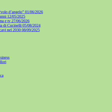
l “volo d’angelo”
01/06/2026
 anni
12/05/2025
ma e tv
27/06/2026
a di Cucinelli
05/08/2024
icavi nel 2030
08/09/2025
siness
lori
ica