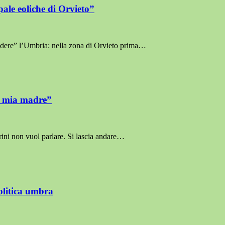
pale eoliche di Orvieto”
adere” l’Umbria: nella zona di Orvieto prima…
er mia madre”
rini non vuol parlare. Si lascia andare…
politica umbra