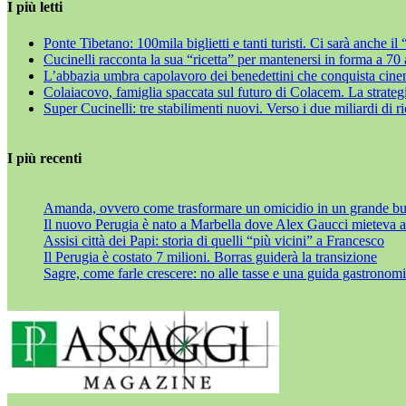
I più letti
Ponte Tibetano: 100mila biglietti e tanti turisti. Ci sarà anche i
Cucinelli racconta la sua “ricetta” per mantenersi in forma a 70
L’abbazia umbra capolavoro dei benedettini che conquista cine
Colaiacovo, famiglia spaccata sul futuro di Colacem. La strategi
Super Cucinelli: tre stabilimenti nuovi. Verso i due miliardi di r
I più recenti
Amanda, ovvero come trasformare un omicidio in un grande bu
Il nuovo Perugia è nato a Marbella dove Alex Gaucci mieteva al
Assisi città dei Papi: storia di quelli “più vicini” a Francesco
Il Perugia è costato 7 milioni. Borras guiderà la transizione
Sagre, come farle crescere: no alle tasse e una guida gastronom