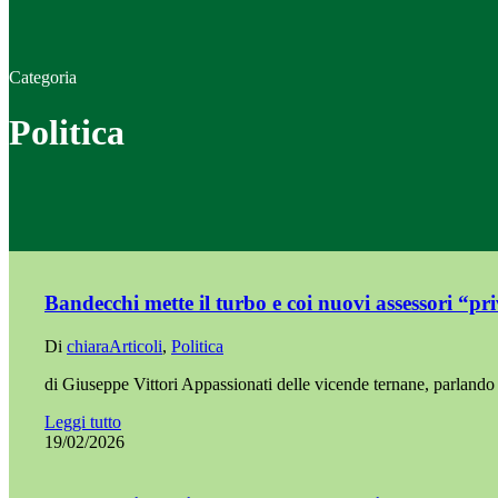
Categoria
Politica
Bandecchi mette il turbo e coi nuovi assessori “pr
Di
chiara
Articoli
,
Politica
di Giuseppe Vittori Appassionati delle vicende ternane, parlando
Leggi tutto
19/02/2026