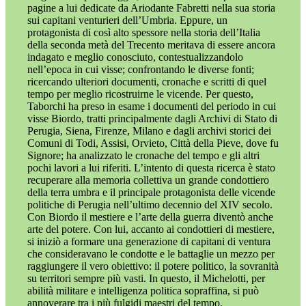
pagine a lui dedicate da Ariodante Fabretti nella sua storia
sui capitani venturieri dell’Umbria. Eppure, un
protagonista di così alto spessore nella storia dell’Italia
della seconda metà del Trecento meritava di essere ancora
indagato e meglio conosciuto, contestualizzandolo
nell’epoca in cui visse; confrontando le diverse fonti;
ricercando ulteriori documenti, cronache e scritti di quel
tempo per meglio ricostruirne le vicende. Per questo,
Taborchi ha preso in esame i documenti del periodo in cui
visse Biordo, tratti principalmente dagli Archivi di Stato di
Perugia, Siena, Firenze, Milano e dagli archivi storici dei
Comuni di Todi, Assisi, Orvieto, Città della Pieve, dove fu
Signore; ha analizzato le cronache del tempo e gli altri
pochi lavori a lui riferiti. L’intento di questa ricerca è stato
recuperare alla memoria collettiva un grande condottiero
della terra umbra e il principale protagonista delle vicende
politiche di Perugia nell’ultimo decennio del XIV secolo.
Con Biordo il mestiere e l’arte della guerra diventò anche
arte del potere. Con lui, accanto ai condottieri di mestiere,
si iniziò a formare una generazione di capitani di ventura
che consideravano le condotte e le battaglie un mezzo per
raggiungere il vero obiettivo: il potere politico, la sovranità
su territori sempre più vasti. In questo, il Michelotti, per
abilità militare e intelligenza politica sopraffina, si può
annoverare tra i più fulgidi maestri del tempo.