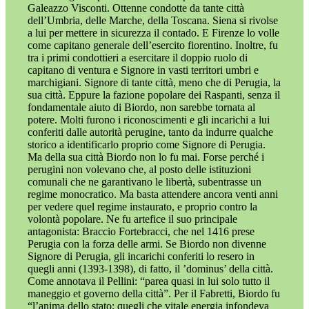
Galeazzo Visconti. Ottenne condotte da tante città
dell’Umbria, delle Marche, della Toscana. Siena si rivolse
a lui per mettere in sicurezza il contado. E Firenze lo volle
come capitano generale dell’esercito fiorentino. Inoltre, fu
tra i primi condottieri a esercitare il doppio ruolo di
capitano di ventura e Signore in vasti territori umbri e
marchigiani. Signore di tante città, meno che di Perugia, la
sua città. Eppure la fazione popolare dei Raspanti, senza il
fondamentale aiuto di Biordo, non sarebbe tornata al
potere. Molti furono i riconoscimenti e gli incarichi a lui
conferiti dalle autorità perugine, tanto da indurre qualche
storico a identificarlo proprio come Signore di Perugia.
Ma della sua città Biordo non lo fu mai. Forse perché i
perugini non volevano che, al posto delle istituzioni
comunali che ne garantivano le libertà, subentrasse un
regime monocratico. Ma basta attendere ancora venti anni
per vedere quel regime instaurato, e proprio contro la
volontà popolare. Ne fu artefice il suo principale
antagonista: Braccio Fortebracci, che nel 1416 prese
Perugia con la forza delle armi. Se Biordo non divenne
Signore di Perugia, gli incarichi conferiti lo resero in
quegli anni (1393-1398), di fatto, il ’dominus’ della città.
Come annotava il Pellini: “parea quasi in lui solo tutto il
maneggio et governo della città”. Per il Fabretti, Biordo fu
“l’anima dello stato; quegli che vitale energia infondeva