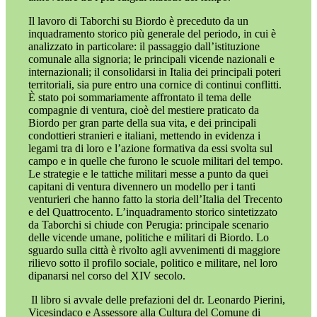
Il lavoro di Taborchi su Biordo è preceduto da un
inquadramento storico più generale del periodo, in cui è
analizzato in particolare: il passaggio dall’istituzione
comunale alla signoria; le principali vicende nazionali e
internazionali; il consolidarsi in Italia dei principali poteri
territoriali, sia pure entro una cornice di continui conflitti.
È stato poi sommariamente affrontato il tema delle
compagnie di ventura, cioè del mestiere praticato da
Biordo per gran parte della sua vita, e dei principali
condottieri stranieri e italiani, mettendo in evidenza i
legami tra di loro e l’azione formativa da essi svolta sul
campo e in quelle che furono le scuole militari del tempo.
Le strategie e le tattiche militari messe a punto da quei
capitani di ventura divennero un modello per i tanti
venturieri che hanno fatto la storia dell’Italia del Trecento
e del Quattrocento. L’inquadramento storico sintetizzato
da Taborchi si chiude con Perugia: principale scenario
delle vicende umane, politiche e militari di Biordo. Lo
sguardo sulla città è rivolto agli avvenimenti di maggiore
rilievo sotto il profilo sociale, politico e militare, nel loro
dipanarsi nel corso del XIV secolo.
Il libro si avvale delle prefazioni del dr. Leonardo Pierini,
Vicesindaco e Assessore alla Cultura del Comune di