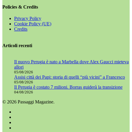
Policies & Credits
Privacy Policy
Cookie Policy (UE)
Credits
Articoli recenti
Il nuovo Perugia è nato a Marbella dove Alex Gaucci mieteva
allori
05/08/2026
Assisi città dei Papi: storia di quelli “più vicini” a Francesco
05/08/2026
Il Perugia è costato 7 milioni. Borras guiderà la transizione
04/08/2026
© 2026 Passaggi Magazine.
x-
twitter
facebook
youtube
instagram