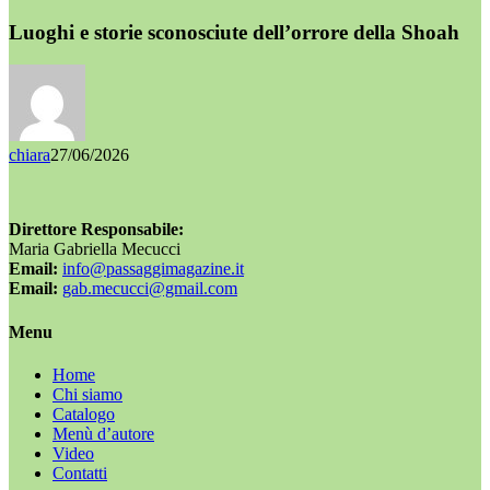
Luoghi e storie sconosciute dell’orrore della Shoah
chiara
27/06/2026
Direttore Responsabile:
Maria Gabriella Mecucci
Email:
info@passaggimagazine.it
Email:
gab.mecucci@gmail.com
Menu
Home
Chi siamo
Catalogo
Menù d’autore
Video
Contatti