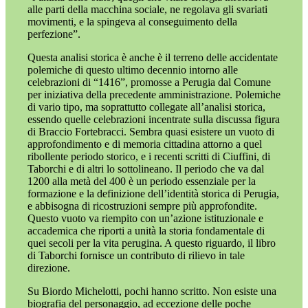
alle parti della macchina sociale, ne regolava gli svariati
movimenti, e la spingeva al conseguimento della
perfezione”.
Questa analisi storica è anche è il terreno delle accidentate
polemiche di questo ultimo decennio intorno alle
celebrazioni di “1416”, promosse a Perugia dal Comune
per iniziativa della precedente amministrazione. Polemiche
di vario tipo, ma soprattutto collegate all’analisi storica,
essendo quelle celebrazioni incentrate sulla discussa figura
di Braccio Fortebracci. Sembra quasi esistere un vuoto di
approfondimento e di memoria cittadina attorno a quel
ribollente periodo storico, e i recenti scritti di Ciuffini, di
Taborchi e di altri lo sottolineano. Il periodo che va dal
1200 alla metà del 400 è un periodo essenziale per la
formazione e la definizione dell’identità storica di Perugia,
e abbisogna di ricostruzioni sempre più approfondite.
Questo vuoto va riempito con un’azione istituzionale e
accademica che riporti a unità la storia fondamentale di
quei secoli per la vita perugina. A questo riguardo, il libro
di Taborchi fornisce un contributo di rilievo in tale
direzione.
Su Biordo Michelotti, pochi hanno scritto. Non esiste una
biografia del personaggio, ad eccezione delle poche