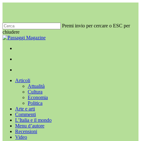
Salta
al
contenuto
principale
Premi invio per cercare o ESC per
chiudere
Chiudi
ricerca
x-
facebook
youtube
instagram
twitter
cerca
Menu
Menu
cerca
Menu
Articoli
Attualità
Cultura
Economia
Politica
Arte e arti
Commenti
L’Italia e il mondo
Menu d’autore
Recensioni
Video