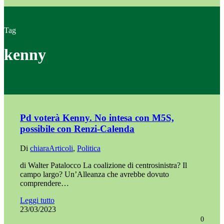
Tag
kenny
Pd voterà Kenny. No intesa con M5S,
possibile con Renzi-Calenda
Di
chiara
Articoli
,
Politica
di Walter Patalocco La coalizione di centrosinistra? Il
campo largo? Un’Alleanza che avrebbe dovuto
comprendere…
Leggi tutto
23/03/2023
0