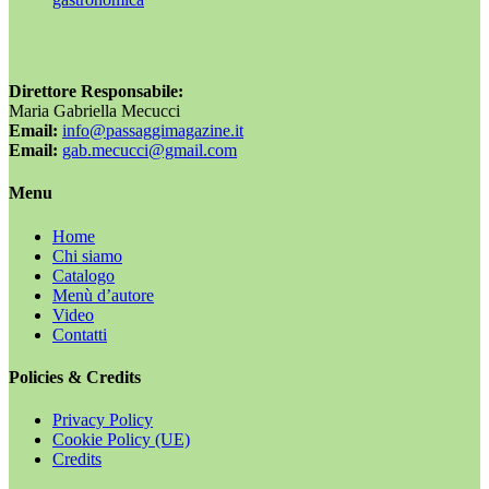
Direttore Responsabile:
Maria Gabriella Mecucci
Email:
info@passaggimagazine.it
Email:
gab.mecucci@gmail.com
Menu
Home
Chi siamo
Catalogo
Menù d’autore
Video
Contatti
Policies & Credits
Privacy Policy
Cookie Policy (UE)
Credits