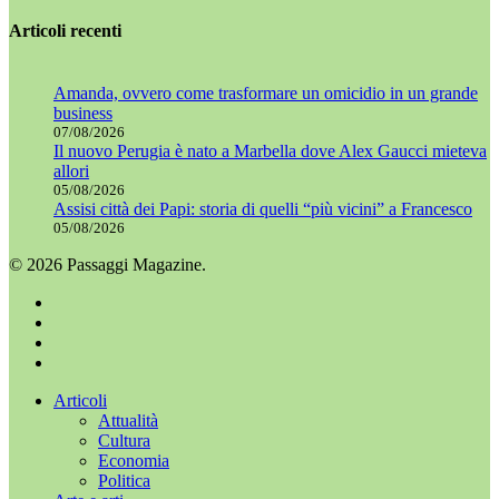
Articoli recenti
Amanda, ovvero come trasformare un omicidio in un grande
business
07/08/2026
Il nuovo Perugia è nato a Marbella dove Alex Gaucci mieteva
allori
05/08/2026
Assisi città dei Papi: storia di quelli “più vicini” a Francesco
05/08/2026
© 2026 Passaggi Magazine.
x-
twitter
facebook
youtube
instagram
Chiudi
Articoli
menu
Attualità
Cultura
Economia
Politica