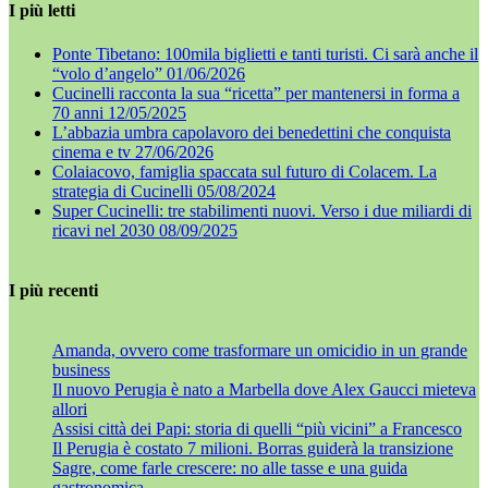
I più letti
Ponte Tibetano: 100mila biglietti e tanti turisti. Ci sarà anche il
“volo d’angelo”
01/06/2026
Cucinelli racconta la sua “ricetta” per mantenersi in forma a
70 anni
12/05/2025
L’abbazia umbra capolavoro dei benedettini che conquista
cinema e tv
27/06/2026
Colaiacovo, famiglia spaccata sul futuro di Colacem. La
strategia di Cucinelli
05/08/2024
Super Cucinelli: tre stabilimenti nuovi. Verso i due miliardi di
ricavi nel 2030
08/09/2025
I più recenti
Amanda, ovvero come trasformare un omicidio in un grande
business
Il nuovo Perugia è nato a Marbella dove Alex Gaucci mieteva
allori
Assisi città dei Papi: storia di quelli “più vicini” a Francesco
Il Perugia è costato 7 milioni. Borras guiderà la transizione
Sagre, come farle crescere: no alle tasse e una guida
gastronomica