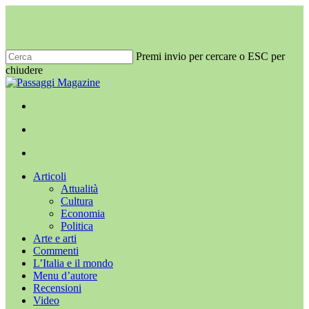
Salta
al
contenuto
principale
Premi invio per cercare o ESC per
chiudere
Chiudi
ricerca
x-
facebook
youtube
instagram
twitter
cerca
Menu
Menu
cerca
Menu
Articoli
Attualità
Cultura
Economia
Politica
Arte e arti
Commenti
L’Italia e il mondo
Menu d’autore
Recensioni
Video