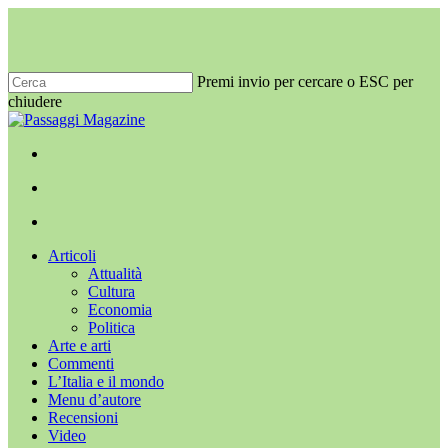
Salta
al
contenuto
principale
Premi invio per cercare o ESC per
chiudere
Chiudi
ricerca
x-
facebook
youtube
instagram
twitter
cerca
Menu
Menu
cerca
Menu
Articoli
Attualità
Cultura
Economia
Politica
Arte e arti
Commenti
L’Italia e il mondo
Menu d’autore
Recensioni
Video