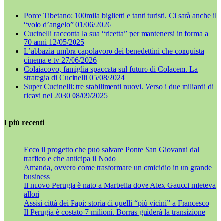
Ponte Tibetano: 100mila biglietti e tanti turisti. Ci sarà anche il
“volo d’angelo”
01/06/2026
Cucinelli racconta la sua “ricetta” per mantenersi in forma a
70 anni
12/05/2025
L’abbazia umbra capolavoro dei benedettini che conquista
cinema e tv
27/06/2026
Colaiacovo, famiglia spaccata sul futuro di Colacem. La
strategia di Cucinelli
05/08/2024
Super Cucinelli: tre stabilimenti nuovi. Verso i due miliardi di
ricavi nel 2030
08/09/2025
I più recenti
Ecco il progetto che può salvare Ponte San Giovanni dal
traffico e che anticipa il Nodo
Amanda, ovvero come trasformare un omicidio in un grande
business
Il nuovo Perugia è nato a Marbella dove Alex Gaucci mieteva
allori
Assisi città dei Papi: storia di quelli “più vicini” a Francesco
Il Perugia è costato 7 milioni. Borras guiderà la transizione