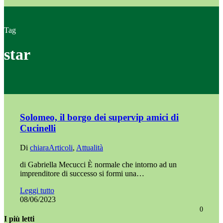
Tag
star
Solomeo, il borgo dei supervip amici di
Cucinelli
Di
chiara
Articoli
,
Attualità
di Gabriella Mecucci È normale che intorno ad un
imprenditore di successo si formi una…
Leggi tutto
08/06/2023
0
I più letti