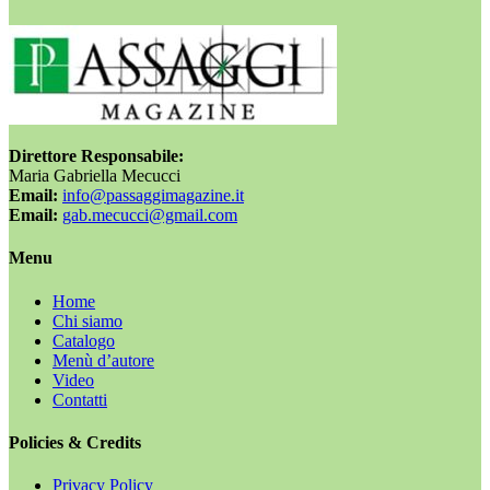
Direttore Responsabile:
Maria Gabriella Mecucci
Email:
info@passaggimagazine.it
Email:
gab.mecucci@gmail.com
Menu
Home
Chi siamo
Catalogo
Menù d’autore
Video
Contatti
Policies & Credits
Privacy Policy