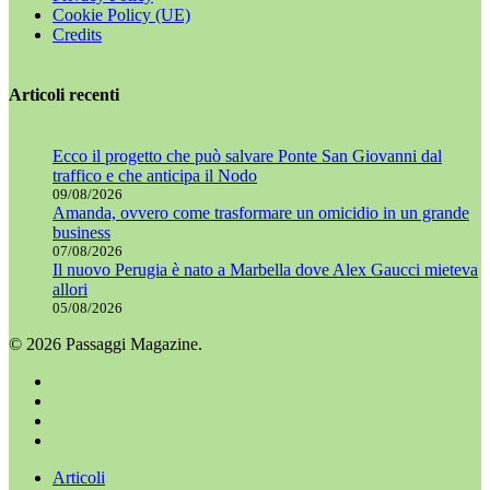
Cookie Policy (UE)
Credits
Articoli recenti
Ecco il progetto che può salvare Ponte San Giovanni dal
traffico e che anticipa il Nodo
09/08/2026
Amanda, ovvero come trasformare un omicidio in un grande
business
07/08/2026
Il nuovo Perugia è nato a Marbella dove Alex Gaucci mieteva
allori
05/08/2026
© 2026 Passaggi Magazine.
x-
twitter
facebook
youtube
instagram
Chiudi
Articoli