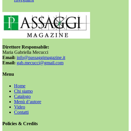
Direttore Responsabile:
Maria Gabriella Mecucci
Email:
info@passaggimagazine.it
Email:
gab.mecucci@gmail.com
Menu
Home
Chi siamo
Catalogo
Menù d’autore
Video
Contatti
Policies & Credits