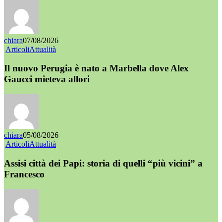
chiara
07/08/2026
Articoli
Attualità
Il nuovo Perugia è nato a Marbella dove Alex
Gaucci mieteva allori
chiara
05/08/2026
Articoli
Attualità
Assisi città dei Papi: storia di quelli “più vicini” a
Francesco