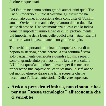
di oltre cinque ettari.
Del Fanum ne hanno scritto grandi autori latini quali Tito
Livio, Properzio e Plinio il Vecchio. Quest’ultimo ha
raccontato come, in occasione della conquista di Volsinii,
attuale Orvieto, i romani la depredarono di ben duemila
statue di bronzo. Una testimonianza questa che lo indica
come un importantissimo luogo di culto, probabilmente il
più importante della Lega delle dodici città – stato. Era già
stato ritrovato in passato anche un grande tempio.
Tre novità importanti illuminano dunque la storia di un
popolo misterioso, anche perché la sua scrittura è stata
solo parzialmente decriptata e quindi i luoghi, i reperti
sono di grande aiuto per ricostruirne la vita e la cultura.
L’Umbria quest’anno, oltre ad essere per il centenario
francescano una capitale del cattolicesimo, lo sarà anche
del mondo etrusco grazie alle tante scoperte che ne
raccontano l’affascinante storia. Delle vere superstar.
Articolo precedente
Umbria, non ci sono le basi
per una "scossa tecnologica" all’economia che
ci vorrebbe