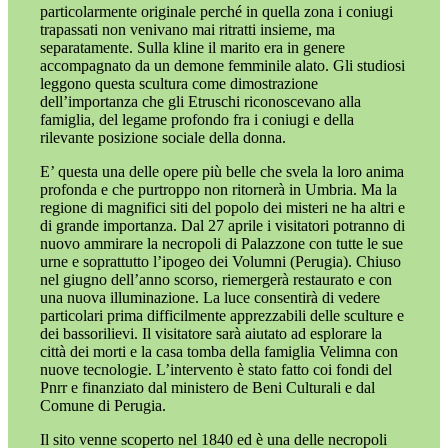
particolarmente originale perché in quella zona i coniugi
trapassati non venivano mai ritratti insieme, ma
separatamente. Sulla kline il marito era in genere
accompagnato da un demone femminile alato. Gli studiosi
leggono questa scultura come dimostrazione
dell’importanza che gli Etruschi riconoscevano alla
famiglia, del legame profondo fra i coniugi e della
rilevante posizione sociale della donna.
E’ questa una delle opere più belle che svela la loro anima
profonda e che purtroppo non ritornerà in Umbria. Ma la
regione di magnifici siti del popolo dei misteri ne ha altri e
di grande importanza. Dal 27 aprile i visitatori potranno di
nuovo ammirare la necropoli di Palazzone con tutte le sue
urne e soprattutto l’ipogeo dei Volumni (Perugia). Chiuso
nel giugno dell’anno scorso, riemergerà restaurato e con
una nuova illuminazione. La luce consentirà di vedere
particolari prima difficilmente apprezzabili delle sculture e
dei bassorilievi. Il visitatore sarà aiutato ad esplorare la
città dei morti e la casa tomba della famiglia Velimna con
nuove tecnologie. L’intervento è stato fatto coi fondi del
Pnrr e finanziato dal ministero de Beni Culturali e dal
Comune di Perugia.
Il sito venne scoperto nel 1840 ed è una delle necropoli