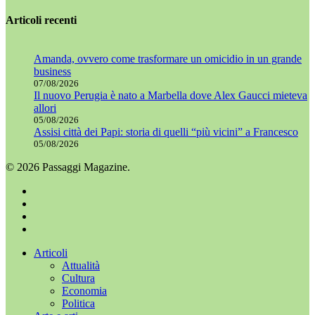
Articoli recenti
Amanda, ovvero come trasformare un omicidio in un grande
business
07/08/2026
Il nuovo Perugia è nato a Marbella dove Alex Gaucci mieteva
allori
05/08/2026
Assisi città dei Papi: storia di quelli “più vicini” a Francesco
05/08/2026
© 2026 Passaggi Magazine.
x-
twitter
facebook
youtube
instagram
Chiudi
Articoli
menu
Attualità
Cultura
Economia
Politica