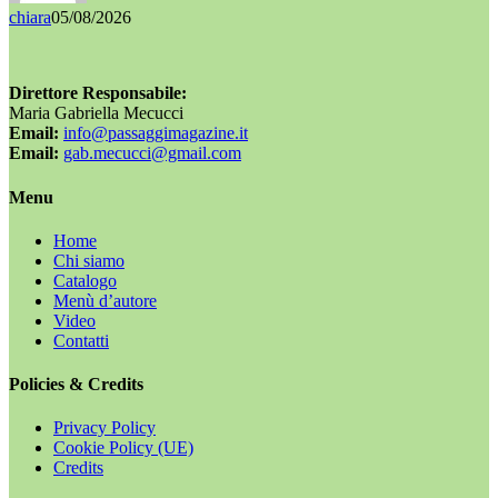
chiara
05/08/2026
Direttore Responsabile:
Maria Gabriella Mecucci
Email:
info@passaggimagazine.it
Email:
gab.mecucci@gmail.com
Menu
Home
Chi siamo
Catalogo
Menù d’autore
Video
Contatti
Policies & Credits
Privacy Policy
Cookie Policy (UE)
Credits