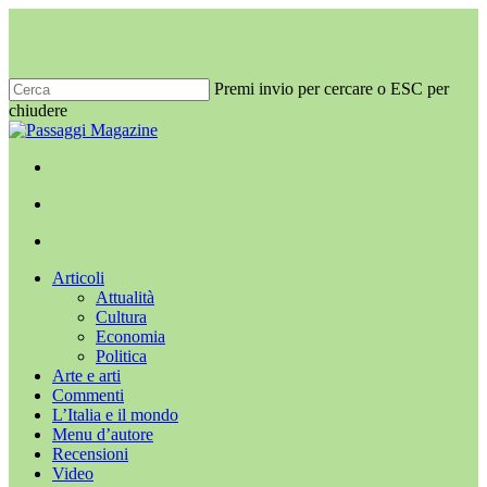
Salta
al
contenuto
principale
Premi invio per cercare o ESC per
chiudere
Chiudi
ricerca
x-
facebook
youtube
instagram
twitter
cerca
Menu
Menu
cerca
Menu
Articoli
Attualità
Cultura
Economia
Politica
Arte e arti
Commenti
L’Italia e il mondo
Menu d’autore
Recensioni
Video