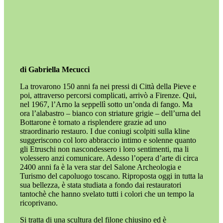
di Gabriella Mecucci
La trovarono
150 anni fa nei pressi di Città della Pieve e
poi, attraverso percorsi complicati, arrivò a Firenze. Qui,
nel 1967, l’Arno la seppellì sotto un’onda di fango. Ma
ora l’alabastro – bianco con striature grigie – dell’urna del
Bottarone è tornato a risplendere grazie ad uno
straordinario restauro. I due coniugi scolpiti sulla kline
suggeriscono col loro abbraccio intimo e solenne quanto
gli Etruschi non nascondessero i loro sentimenti, ma li
volessero anzi comunicare. Adesso l’opera d’arte di circa
2400 anni fa è la vera star del Salone Archeologia e
Turismo del capoluogo toscano. Riproposta oggi in tutta la
sua bellezza, è stata studiata a fondo dai restauratori
tantochè che hanno svelato tutti i colori che un tempo la
ricoprivano.
Si tratta di una scultura del filone chiusino ed è