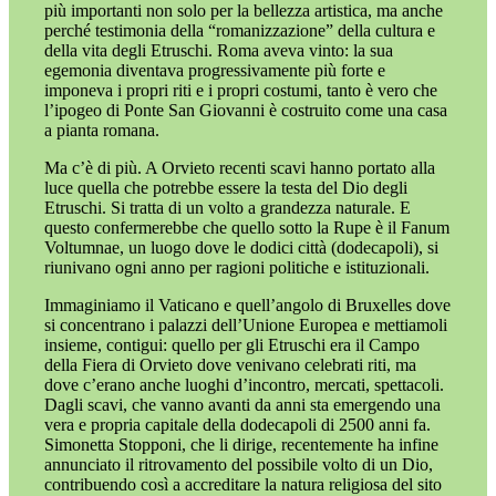
più importanti non solo per la bellezza artistica, ma anche
perché testimonia della “romanizzazione” della cultura e
della vita degli Etruschi. Roma aveva vinto: la sua
egemonia diventava progressivamente più forte e
imponeva i propri riti e i propri costumi, tanto è vero che
l’ipogeo di Ponte San Giovanni è costruito come una casa
a pianta romana.
Ma c’è di più. A Orvieto recenti scavi hanno portato alla
luce quella che potrebbe essere la testa del Dio degli
Etruschi. Si tratta di un volto a grandezza naturale. E
questo confermerebbe che quello sotto la Rupe è il Fanum
Voltumnae, un luogo dove le dodici città (dodecapoli), si
riunivano ogni anno per ragioni politiche e istituzionali.
Immaginiamo il Vaticano e quell’angolo di Bruxelles dove
si concentrano i palazzi dell’Unione Europea e mettiamoli
insieme, contigui: quello per gli Etruschi era il Campo
della Fiera di Orvieto dove venivano celebrati riti, ma
dove c’erano anche luoghi d’incontro, mercati, spettacoli.
Dagli scavi, che vanno avanti da anni sta emergendo una
vera e propria capitale della dodecapoli di 2500 anni fa.
Simonetta Stopponi, che li dirige, recentemente ha infine
annunciato il ritrovamento del possibile volto di un Dio,
contribuendo così a accreditare la natura religiosa del sito