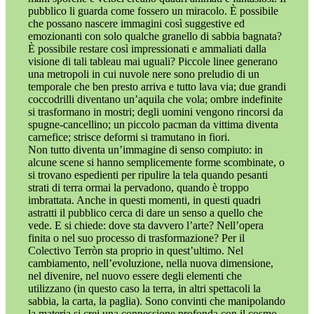
pubblico li guarda come fossero un miracolo. È possibile
che possano nascere immagini così suggestive ed
emozionanti con solo qualche granello di sabbia bagnata?
È possibile restare così impressionati e ammaliati dalla
visione di tali tableau mai uguali? Piccole linee generano
una metropoli in cui nuvole nere sono preludio di un
temporale che ben presto arriva e tutto lava via; due grandi
coccodrilli diventano un’aquila che vola; ombre indefinite
si trasformano in mostri; degli uomini vengono rincorsi da
spugne-cancellino; un piccolo pacman da vittima diventa
carnefice; strisce deformi si tramutano in fiori.
Non tutto diventa un’immagine di senso compiuto: in
alcune scene si hanno semplicemente forme scombinate, o
si trovano espedienti per ripulire la tela quando pesanti
strati di terra ormai la pervadono, quando è troppo
imbrattata. Anche in questi momenti, in questi quadri
astratti il pubblico cerca di dare un senso a quello che
vede. E si chiede: dove sta davvero l’arte? Nell’opera
finita o nel suo processo di trasformazione? Per il
Colectivo Terròn sta proprio in quest’ultimo. Nel
cambiamento, nell’evoluzione, nella nuova dimensione,
nel divenire, nel nuovo essere degli elementi che
utilizzano (in questo caso la terra, in altri spettacoli la
sabbia, la carta, la paglia). Sono convinti che manipolando
la materia si crei una connessione profonda con il cosmo.