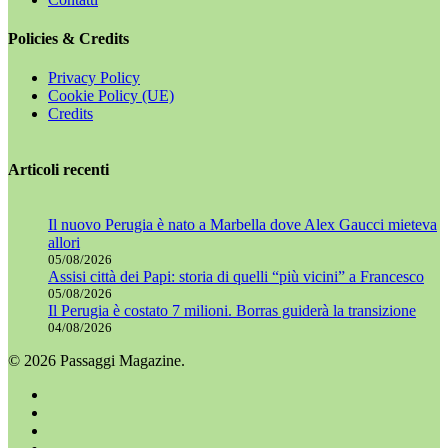
Policies & Credits
Privacy Policy
Cookie Policy (UE)
Credits
Articoli recenti
Il nuovo Perugia è nato a Marbella dove Alex Gaucci mieteva
allori
05/08/2026
Assisi città dei Papi: storia di quelli “più vicini” a Francesco
05/08/2026
Il Perugia è costato 7 milioni. Borras guiderà la transizione
04/08/2026
© 2026 Passaggi Magazine.
x-
twitter
facebook
youtube
instagram