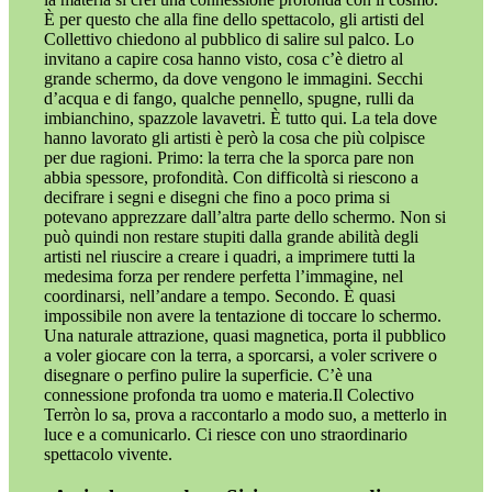
È per questo che alla fine dello spettacolo, gli artisti del
Collettivo chiedono al pubblico di salire sul palco. Lo
invitano a capire cosa hanno visto, cosa c’è dietro al
grande schermo, da dove vengono le immagini. Secchi
d’acqua e di fango, qualche pennello, spugne, rulli da
imbianchino, spazzole lavavetri. È tutto qui. La tela dove
hanno lavorato gli artisti è però la cosa che più colpisce
per due ragioni. Primo: la terra che la sporca pare non
abbia spessore, profondità. Con difficoltà si riescono a
decifrare i segni e disegni che fino a poco prima si
potevano apprezzare dall’altra parte dello schermo. Non si
può quindi non restare stupiti dalla grande abilità degli
artisti nel riuscire a creare i quadri, a imprimere tutti la
medesima forza per rendere perfetta l’immagine, nel
coordinarsi, nell’andare a tempo. Secondo. È quasi
impossibile non avere la tentazione di toccare lo schermo.
Una naturale attrazione, quasi magnetica, porta il pubblico
a voler giocare con la terra, a sporcarsi, a voler scrivere o
disegnare o perfino pulire la superficie. C’è una
connessione profonda tra uomo e materia.Il Colectivo
Terròn lo sa, prova a raccontarlo a modo suo, a metterlo in
luce e a comunicarlo. Ci riesce con uno straordinario
spettacolo vivente.