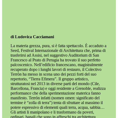
di Ludovica Cacciamani
La materia grezza, pura, si è fatta spettacolo. È accaduto a
Seed, Festival Internazionale di Architettura che, prima di
trasferirsi ad Assisi, nel suggestivo Auditorium di San
Francesco al Prato di Perugia ha trovato il suo perfetto
palcoscenico. Nell’edificio francescano, magistralmente
recuperato dopo i lunghi lavori di restauro, il Colectivo
Terròn ha messo in scena uno dei pezzi forti del suo
repertorio, “Tierra Efimera”. Il gruppo artistico,
strutturatosi nel 2013 in diverse parti del mondo (Cile,
Barcellona, Francia) e oggi residente a Grenoble, realizza
performance che della sperimentazione materica fanno
manifesto. Terrón infatti (nomen omen: significato del
termine è “zolla di terra”) tenta di sfruttare al massimo il
potere espressivo di elementi quali terra, acqua, sabbia…
Gli artisti li manipolano e li trasformano da poveri,
ordinari, banali che sono in affreschi tra architettura