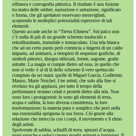
effimera e coreografia pittorica. Il risultato è una fusione
tra teatro delle ombre, narrazione e astrazione, significato
e forma, che gli spettatori osservano meravigliati,
scoprendo le molteplici potenzialità espressive di tali
elementi.
Questo accade anche in “Tierra Efimera”. Sul palco non
c’è nulla di più di un grande schermo traslucido e
retroilluminato, immobile e immacolato. Una tela bianca
che ad un certo punto però comincia a tingersi di un caldo
impasto, ad animarsi, a riempirsi di sequenze grafiche, di
simboli pittorici, disegni stilizzati, forme, sagome, grafie
astratte. La magia si compie dietro ad essa, in quello che
non si vede: è al di là dello schermo il vero spettacolo
compiuto da sei mani: quelle di Miguel Garcia, Guillermo
Manzo, Marie Neichel. I tre artisti, che solo alla fine si
rivelano tra gli applausi, per tutto il tempo della
performance restano celati e protetti dietro alla tela. Non
sono loro i protagonisti: lo sono gli elementi di terra,
acqua e sabbia, la loro diversa consistenza, la loro
trasformazione; la materia pura e semplice che però nella
sua essenzialità sprigiona la sua forza. Ciò grazie alla
relazione che intreccia con i corpi, il movimento e il ritmo
degli artisti.
Spolverate di sabbia, schiaffi di terra, spruzzi d’acqua,
mani sporche e veloci creano quadri animati e fantasiosi. Il