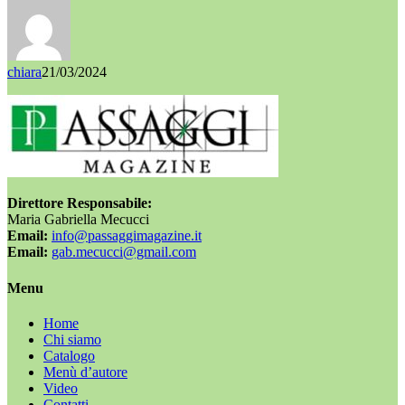
chiara
21/03/2024
Direttore Responsabile:
Maria Gabriella Mecucci
Email:
info@passaggimagazine.it
Email:
gab.mecucci@gmail.com
Menu
Home
Chi siamo
Catalogo
Menù d’autore
Video
Contatti