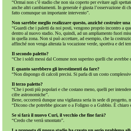
“Ormai non c’è stadio che non sia coperto per evitare agli spettat
anche altri cambiamenti. In generale è giusta l’osservazione di c
fatto comunque un importante intervento”.
Non sarebbe meglio realizzare questo, anziché costruire un
“Guardi che i paletti da noi posti, vengono proprio incontro a que
dentro al nuovo stadio. No, quindi, ad un ampliamento fuori misu
in quella zona. Non si può accettare, ad esempio, che la costruzi
affinché non venga alterata la vocazione verde, sportiva e del te
Il secondo paletto?
“Che i soldi messi dal Comune non superino quelli che avrebbe d
E quanto sarebbero gli investimenti da fare?
“Non dispongo di calcoli precisi. Si parla di un costo complessiv
Il terzo paletto?
“Che i posti più popolari e che costano meno, quelli per intenderc
cifre astronomiche”.
Bene, occorrerà dunque una vigilanza seria in sede di progetto, m
“Dicono che potrebbe giocare o a Foligno o a Gubbio. È chiaro che
Se si farà il nuovo Curi, il vecchio che fine farà?
“Credo che verrà smontato”.
La proposta di nuovo stadio ha creato un serio problema all