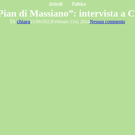
Articoli
Politica
ian di Massiano”: intervista a C
Di
chiara
21/06/2023
Febbraio 21st, 2024
Nessun commento