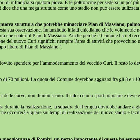
ori di infradiciarsi qualora piova. E le poltroncine per sedersi un po’ p
hi dice che una mega struttura come uno stadio non può essere utilizzata
a nuova struttura che potrebbe minacciare Pian di Massiano, polm
sta sua osservazione. Innanzitutto infatti chiediamo che le volumetrie no
ra che snaturi il Pian di Massiano. Anche perché il Comune ha nel recen
one del nuovo Curi significhi riempire l’area di attività che provochin
mpo libero di Pian di Massiano”.
ovuto spendere per l’ammodernamento del vecchio Curi. Il resto lo devo
o di 70 milioni. La quota del Comune dovrebbe aggirarsi fra gli 8 e i 1
i delle curve, non diminuiscano. Il calcio è uno sport popolare e deve ess
a durante la realizzazione, la squadra del Perugia dovrebbe andare a gi
 occorrerà vigilare sui tempi di realizzazione del nuovo stadio e facilit
a maggioranza di Romizi, un pezzo importante di questa ha espresso