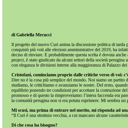
di Gabriella Mecucci
Il progetto del nuovo Curi anima la discussione politica di tarda 
conquistò più voti alle elezioni amministrative del 2019, ha infa
deciso di rinviare. E probabilmente questa scelta è dovuta anche al
project, è stato giudicato da alcuni settori della società perugina
con eleganza le divisioni interne alla maggioranza di Palazzo dei 
Cristofani, cominciamo proprio dalle critiche verso di voi: c’
Dire no è la cosa più semplice del mondo. Noi siamo un partito di
studiamo, le critichiamo e avanziamo le nostre. Del resto, qua
equilibrio ponendo tre condizioni per accettare la costruzione d
promosso e di questo la rimproveriamo: l’intera faccenda era passa
la comunità perugina non si era potuta esprimere. Mi sembra un pr
Mi scusi, ma prima di entrare nel merito, mi risponda ad un
“Il Curi è una struttura vecchia, a cui mancano alcune caratteris
Di che cosa ha bisogno?