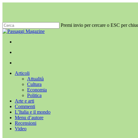
Salta
al
contenuto
principale
Premi invio per cercare o ESC per chiu
Chiudi
ricerca
x-
facebook
youtube
instagram
twitter
cerca
Menu
Menu
cerca
Menu
Articoli
Attualità
Cultura
Economia
Politica
Arte e arti
Commenti
L’Italia e il mondo
Menu d’autore
Recensioni
Video