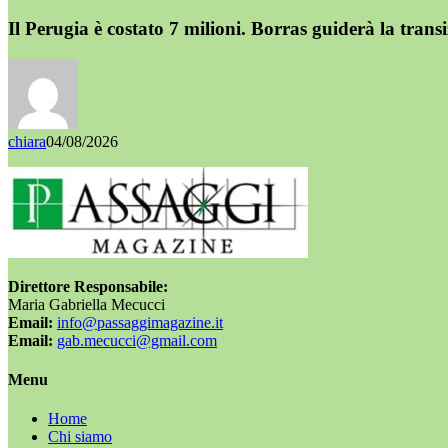
Il Perugia è costato 7 milioni. Borras guiderà la trans
chiara
04/08/2026
Direttore Responsabile:
Maria Gabriella Mecucci
Email:
info@passaggimagazine.it
Email:
gab.mecucci@gmail.com
Menu
Home
Chi siamo