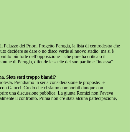
 Palazzo dei Priori. Progetto Perugia, la lista di centrodestra che
vuto decidere se dare o no disco verde al nuovo stadio, ma si è
rtito più forte dell’opposizione – che pure ha criticato il
Comune di Perugia, difende le scelte del suo partito e “incassa”
a. Siete stati troppo blandi?
rotesta. Prendiamo in seria considerazione le proposte: le
a con Gaucci. Credo che ci siamo comportati dunque con
 aprire una discussione pubblica. La giunta Romizi non l’aveva
nalmente il confronto. Prima non c’è stata alcuna partecipazione,