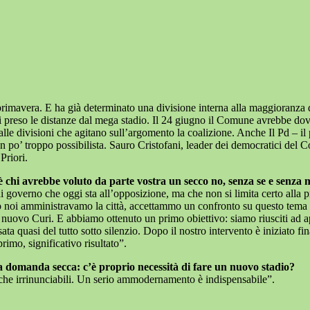
primavera. E ha già determinato una divisione interna alla maggioranza di
tti preso le distanze dal mega stadio. Il 24 giugno il Comune avrebbe do
le divisioni che agitano sull’argomento la coalizione. Anche Il Pd – il pa
 un po’ troppo possibilista. Sauro Cristofani, leader dei democratici del 
Priori.
è chi avrebbe voluto da parte vostra un secco no, senza se e senza m
 governo che oggi sta all’opposizione, ma che non si limita certo alla p
ndo noi amministravamo la città, accettammo un confronto su questo tem
el nuovo Curi. E abbiamo ottenuto un primo obiettivo: siamo riusciti ad
ta quasi del tutto sotto silenzio. Dopo il nostro intervento è iniziato fi
imo, significativo risultato”.
a domanda secca: c’è proprio necessità di fare un nuovo stadio?
tiche irrinunciabili. Un serio ammodernamento è indispensabile”.