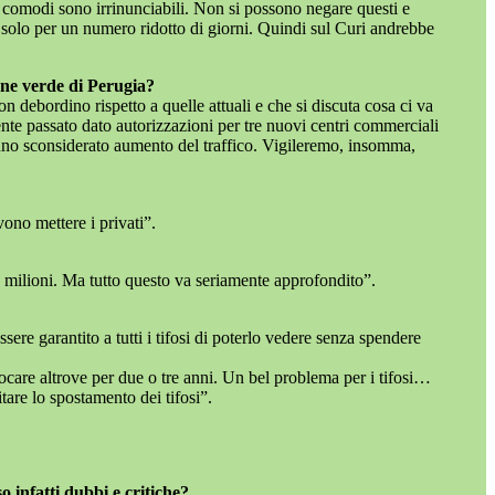
iù comodi sono irrinunciabili. Non si possono negare questi e
 solo per un numero ridotto di giorni. Quindi sul Curi andrebbe
one verde di Perugia?
n debordino rispetto a quelle attuali e che si discuta cosa ci va
te passato dato autorizzazioni per tre nuovi centri commerciali
o uno sconsiderato aumento del traffico. Vigileremo, insomma,
no mettere i privati”.
0 milioni. Ma tutto questo va seriamente approfondito”.
ere garantito a tutti i tifosi di poterlo vedere senza spendere
ocare altrove per due o tre anni. Un bel problema per i tifosi…
are lo spostamento dei tifosi”.
 infatti dubbi e critiche?