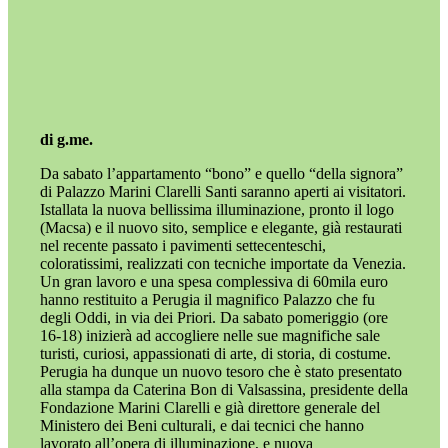
di g.me.
Da sabato l’appartamento “bono” e quello “della signora”
di Palazzo Marini Clarelli Santi saranno aperti ai visitatori.
Istallata la nuova bellissima illuminazione, pronto il logo
(Macsa) e il nuovo sito, semplice e elegante, già restaurati
nel recente passato i pavimenti settecenteschi,
coloratissimi, realizzati con tecniche importate da Venezia.
Un gran lavoro e una spesa complessiva di 60mila euro
hanno restituito a Perugia il magnifico Palazzo che fu
degli Oddi, in via dei Priori. Da sabato pomeriggio (ore
16-18) inizierà ad accogliere nelle sue magnifiche sale
turisti, curiosi, appassionati di arte, di storia, di costume.
Perugia ha dunque un nuovo tesoro che è stato presentato
alla stampa da Caterina Bon di Valsassina, presidente della
Fondazione Marini Clarelli e già direttore generale del
Ministero dei Beni culturali, e dai tecnici che hanno
lavorato all’opera di illuminazione, e nuova