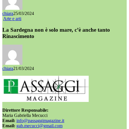
chiara
25/03/2024
Arte e arti
La Sardegna non è solo mare, c’è anche tanto
Rinascimento
chiara
21/03/2024
Direttore Responsabile:
Maria Gabriella Mecucci
Email:
info@passaggimagazine.it
Email:
gab.mecucci@gmail.com