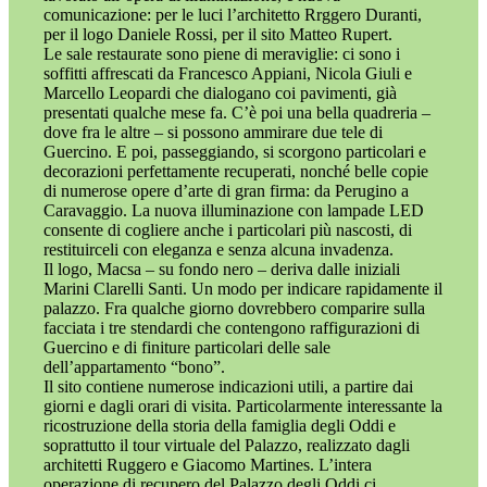
comunicazione: per le luci l’architetto Rrggero Duranti,
per il logo Daniele Rossi, per il sito Matteo Rupert.
Le sale restaurate sono piene di meraviglie: ci sono i
soffitti affrescati da Francesco Appiani, Nicola Giuli e
Marcello Leopardi che dialogano coi pavimenti, già
presentati qualche mese fa. C’è poi una bella quadreria –
dove fra le altre – si possono ammirare due tele di
Guercino. E poi, passeggiando, si scorgono particolari e
decorazioni perfettamente recuperati, nonché belle copie
di numerose opere d’arte di gran firma: da Perugino a
Caravaggio. La nuova illuminazione con lampade LED
consente di cogliere anche i particolari più nascosti, di
restituirceli con eleganza e senza alcuna invadenza.
Il logo, Macsa – su fondo nero – deriva dalle iniziali
Marini Clarelli Santi. Un modo per indicare rapidamente il
palazzo. Fra qualche giorno dovrebbero comparire sulla
facciata i tre stendardi che contengono raffigurazioni di
Guercino e di finiture particolari delle sale
dell’appartamento “bono”.
Il sito contiene numerose indicazioni utili, a partire dai
giorni e dagli orari di visita. Particolarmente interessante la
ricostruzione della storia della famiglia degli Oddi e
soprattutto il tour virtuale del Palazzo, realizzato dagli
architetti Ruggero e Giacomo Martines. L’intera
operazione di recupero del Palazzo degli Oddi ci