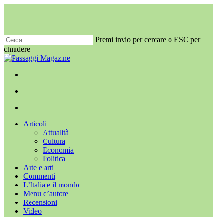
Salta
al
contenuto
principale
Premi invio per cercare o ESC per
chiudere
Chiudi
ricerca
x-
facebook
youtube
instagram
twitter
cerca
Menu
Menu
cerca
Menu
Articoli
Attualità
Cultura
Economia
Politica
Arte e arti
Commenti
L’Italia e il mondo
Menu d’autore
Recensioni
Video