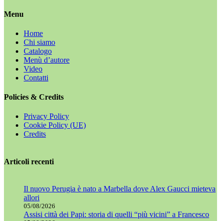
Menu
Home
Chi siamo
Catalogo
Menù d’autore
Video
Contatti
Policies & Credits
Privacy Policy
Cookie Policy (UE)
Credits
Articoli recenti
Il nuovo Perugia è nato a Marbella dove Alex Gaucci mieteva
allori
05/08/2026
Assisi città dei Papi: storia di quelli “più vicini” a Francesco