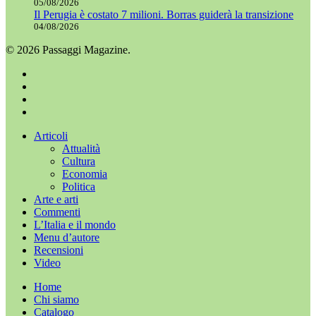
05/08/2026
Il Perugia è costato 7 milioni. Borras guiderà la transizione
04/08/2026
© 2026 Passaggi Magazine.
x-
twitter
facebook
youtube
instagram
Chiudi
Articoli
menu
Attualità
Cultura
Economia
Politica
Arte e arti
Commenti
L’Italia e il mondo
Menu d’autore
Recensioni
Video
Home
Chi siamo
Catalogo