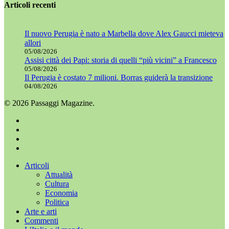
Articoli recenti
Il nuovo Perugia è nato a Marbella dove Alex Gaucci mieteva
allori
05/08/2026
Assisi città dei Papi: storia di quelli “più vicini” a Francesco
05/08/2026
Il Perugia è costato 7 milioni. Borras guiderà la transizione
04/08/2026
© 2026 Passaggi Magazine.
x-
twitter
facebook
youtube
instagram
Chiudi
Articoli
menu
Attualità
Cultura
Economia
Politica
Arte e arti
Commenti