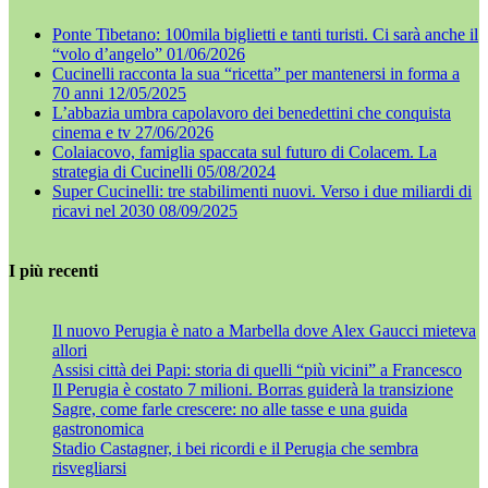
Ponte Tibetano: 100mila biglietti e tanti turisti. Ci sarà anche il
“volo d’angelo”
01/06/2026
Cucinelli racconta la sua “ricetta” per mantenersi in forma a
70 anni
12/05/2025
L’abbazia umbra capolavoro dei benedettini che conquista
cinema e tv
27/06/2026
Colaiacovo, famiglia spaccata sul futuro di Colacem. La
strategia di Cucinelli
05/08/2024
Super Cucinelli: tre stabilimenti nuovi. Verso i due miliardi di
ricavi nel 2030
08/09/2025
I più recenti
Il nuovo Perugia è nato a Marbella dove Alex Gaucci mieteva
allori
Assisi città dei Papi: storia di quelli “più vicini” a Francesco
Il Perugia è costato 7 milioni. Borras guiderà la transizione
Sagre, come farle crescere: no alle tasse e una guida
gastronomica
Stadio Castagner, i bei ricordi e il Perugia che sembra
risvegliarsi