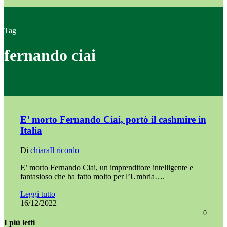
Tag
fernando ciai
E’ morto Fernando Ciai, portò il cashmire in
Italia
Di
chiara
Il ricordo
E’ morto Fernando Ciai, un imprenditore intelligente e
fantasioso che ha fatto molto per l’Umbria….
Leggi tutto
16/12/2022
0
I più letti