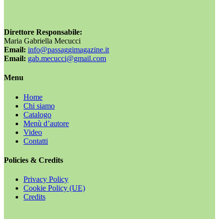
Direttore Responsabile:
Maria Gabriella Mecucci
Email:
info@passaggimagazine.it
Email:
gab.mecucci@gmail.com
Menu
Home
Chi siamo
Catalogo
Menù d’autore
Video
Contatti
Policies & Credits
Privacy Policy
Cookie Policy (UE)
Credits