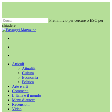
Salta
al
contenuto
principale
Premi invio per cercare o ESC per
chiudere
Chiudi
ricerca
x-
facebook
youtube
instagram
twitter
cerca
Menu
Menu
cerca
Menu
Articoli
Attualità
Cultura
Economia
Politica
Arte e arti
Commenti
L’Italia e il mondo
Menu d’autore
Recensioni
Video