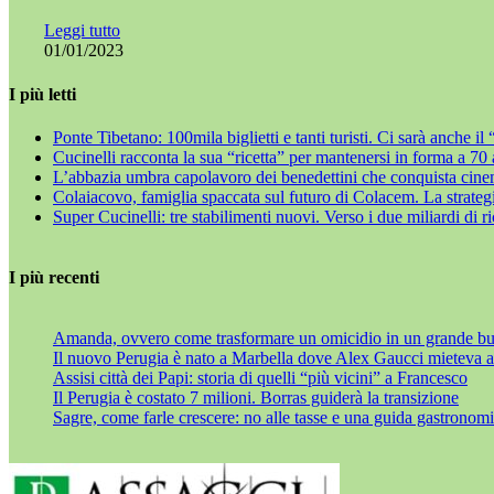
Leggi tutto
01/01/2023
I più letti
Ponte Tibetano: 100mila biglietti e tanti turisti. Ci sarà anche i
Cucinelli racconta la sua “ricetta” per mantenersi in forma a 70
L’abbazia umbra capolavoro dei benedettini che conquista cine
Colaiacovo, famiglia spaccata sul futuro di Colacem. La strategi
Super Cucinelli: tre stabilimenti nuovi. Verso i due miliardi di r
I più recenti
Amanda, ovvero come trasformare un omicidio in un grande bu
Il nuovo Perugia è nato a Marbella dove Alex Gaucci mieteva al
Assisi città dei Papi: storia di quelli “più vicini” a Francesco
Il Perugia è costato 7 milioni. Borras guiderà la transizione
Sagre, come farle crescere: no alle tasse e una guida gastronom