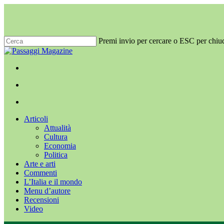
Salta
al
contenuto
principale
Premi invio per cercare o ESC per chiu
Chiudi
ricerca
x-
facebook
youtube
instagram
twitter
cerca
Menu
Menu
cerca
Menu
Articoli
Attualità
Cultura
Economia
Politica
Arte e arti
Commenti
L’Italia e il mondo
Menu d’autore
Recensioni
Video