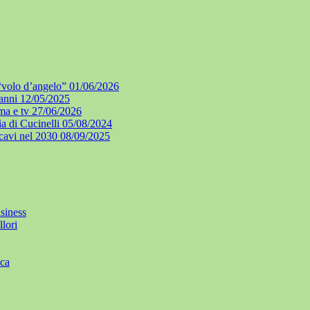
l “volo d’angelo”
01/06/2026
 anni
12/05/2025
ma e tv
27/06/2026
a di Cucinelli
05/08/2024
icavi nel 2030
08/09/2025
siness
lori
ica