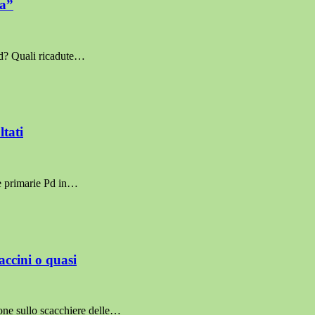
ia”
Pd? Quali ricadute…
ltati
le primarie Pd in…
accini o quasi
zione sullo scacchiere delle…