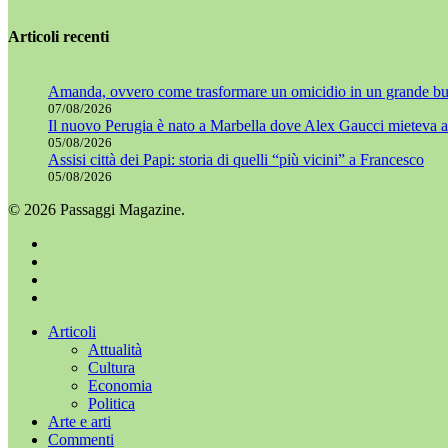
Articoli recenti
Amanda, ovvero come trasformare un omicidio in un grande bu
07/08/2026
Il nuovo Perugia è nato a Marbella dove Alex Gaucci mieteva al
05/08/2026
Assisi città dei Papi: storia di quelli “più vicini” a Francesco
05/08/2026
© 2026 Passaggi Magazine.
x-
twitter
facebook
youtube
instagram
Chiudi
Articoli
menu
Attualità
Cultura
Economia
Politica
Arte e arti
Commenti