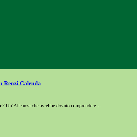
on Renzi-Calenda
 largo? Un’Alleanza che avrebbe dovuto comprendere…