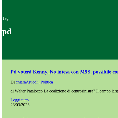
Tag
pd
Pd voterà Kenny. No intesa con M5S, possibile c
Di
chiara
Articoli
,
Politica
di Walter Patalocco La coalizione di centrosinistra? Il campo
Leggi tutto
23/03/2023