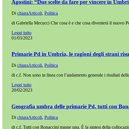
Agostini: “Due scelte da fare per vincere in Umbr
Di
chiara
Articoli
,
Politica
di Gabriella Mecucci Che cosa è e che cosa diventerà il nuovo 
Leggi tutto
01/03/2023
Primarie Pd in Umbria, le ragioni degli strani risu
Di
chiara
Articoli
,
Politica
di c.f. Non sono in linea con l’andamento generale i risultati del
Leggi tutto
20/02/2023
Geografia umbra delle primarie Pd, tutti con Bon
Di
chiara
Articoli
,
Politica
di c.f. Tutti con Bonaccini tranne una. È la sintesi della colloca