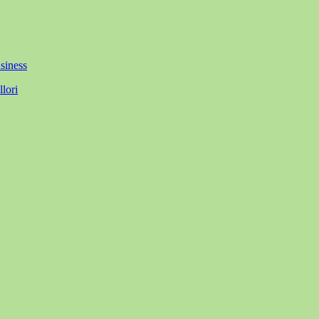
siness
lori