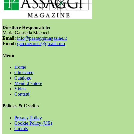
Direttore Responsabile:
Maria Gabriella Mecucci
Email:
info@passaggimagazine.it
Email:
gab.mecucci@gmail.com
Menu
Home
Chi siamo
Catalogo
Menù d’autore
Video
Contatti
Policies & Credits
Privacy Policy
Cookie Policy (UE)
Credits